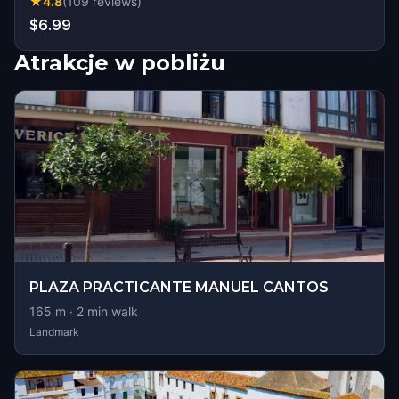
★
4.8
(
109
reviews
)
$6.99
Atrakcje w pobliżu
PLAZA PRACTICANTE MANUEL CANTOS
165
m ·
2
min walk
Landmark