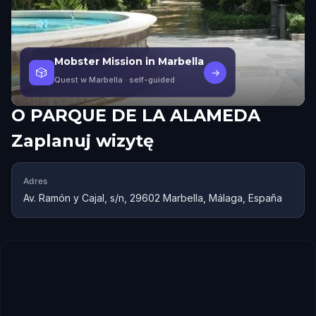
Mobster Mission in Marbella
🎲
→
Quest w Marbella
· self-guided
O
PARQUE DE LA ALAMEDA
Zaplanuj wizytę
Adres
Av. Ramón y Cajal, s/n, 29602 Marbella, Málaga, España