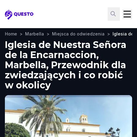
Questo
Home
>
Marbella
>
Miejsca do odwiedzenia
>
Iglesia de
Iglesia de Nuestra Señora
de la Encarnaccion,
Marbella, Przewodnik dla
zwiedzających i co robić
w okolicy