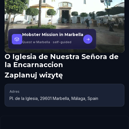
Mobster Mission in Marbella
🎲
→
Quest w Marbella
· self-guided
O
Iglesia de Nuestra Señora de
la Encarnaccion
Zaplanuj wizytę
Adres
Pl. de la Iglesia, 29601 Marbella, Málaga, Spain