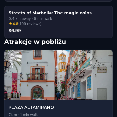
Streets of Marbella: The magic coins
0.4
km away
·
5
min walk
★
4.8
(
109
reviews
)
$6.99
Atrakcje w pobliżu
PLAZA ALTAMIRANO
74
m ·
1
min walk