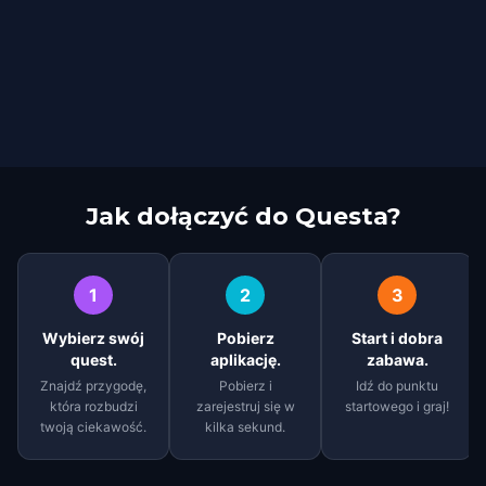
Jak dołączyć do Questa?
1
2
3
Wybierz swój
Pobierz
Start i dobra
quest.
aplikację.
zabawa.
Znajdź przygodę,
Pobierz i
Idź do punktu
która rozbudzi
zarejestruj się w
startowego i graj!
twoją ciekawość.
kilka sekund.