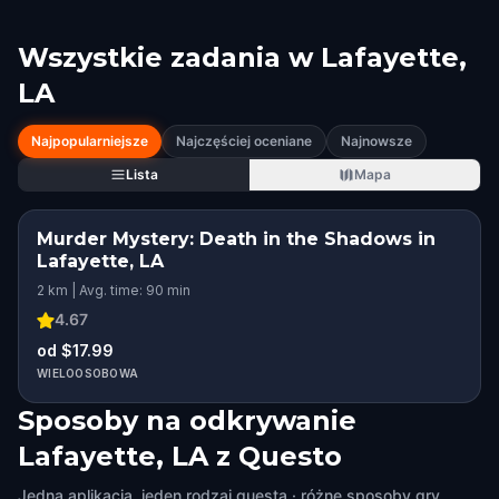
Wszystkie zadania w
Lafayette,
LA
Najpopularniejsze
Najczęściej oceniane
Najnowsze
Lista
Mapa
Murder Mystery: Death in the Shadows in
Lafayette, LA
2 km | Avg. time: 90 min
4.67
od $17.99
WIELOOSOBOWA
Sposoby na odkrywanie
Lafayette, LA z Questo
Jedna aplikacja, jeden rodzaj questa · różne sposoby gry.