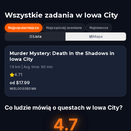
Wszystkie zadania w
Iowa City
Najpopularniejsze
Najczęściej oceniane
Najnowsze
Lista
Mapa
Murder Mystery: Death in the Shadows in
Iowa City
1.9 km | Avg. time: 90 min
4.71
od $17.99
WIELOOSOBOWA
Co ludzie mówią o questach w Iowa City?
4.7