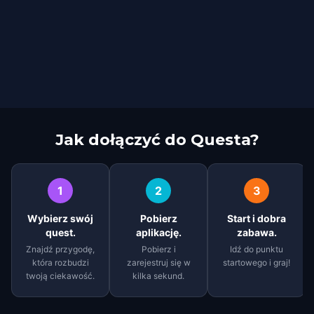
Jak dołączyć do Questa?
1
2
3
Wybierz swój
Pobierz
Start i dobra
quest.
aplikację.
zabawa.
Znajdź przygodę,
Pobierz i
Idź do punktu
która rozbudzi
zarejestruj się w
startowego i graj!
twoją ciekawość.
kilka sekund.