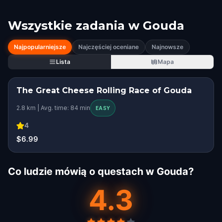
Wszystkie zadania w
Gouda
Najpopularniejsze
Najczęściej oceniane
Najnowsze
Lista
Mapa
The Great Cheese Rolling Race of ​Gouda
2.8 km | Avg. time: 84 min
EASY
4
$6.99
Co ludzie mówią o questach w Gouda?
4.3