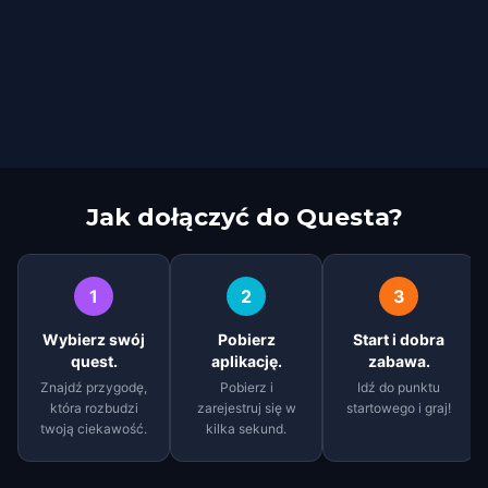
Jak dołączyć do Questa?
1
2
3
Wybierz swój
Pobierz
Start i dobra
quest.
aplikację.
zabawa.
Znajdź przygodę,
Pobierz i
Idź do punktu
która rozbudzi
zarejestruj się w
startowego i graj!
twoją ciekawość.
kilka sekund.