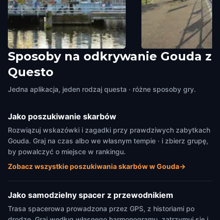
Sposoby na odkrywanie Gouda z
The Kleiwegbridge
Museumhaven (Harb
Questo
Gouda
,
Netherlands
Gouda
,
Netherlands
Jedna aplikacja, jeden rodzaj questa · różne sposoby gry.
Jako poszukiwanie skarbów
Rozwiązuj wskazówki i zagadki przy prawdziwych zabytkach
Gouda. Graj na czas albo we własnym tempie · i zbierz grupę,
by powalczyć o miejsce w rankingu.
Zobacz wszystkie poszukiwania skarbów w Gouda
→
Jako samodzielny spacer z przewodnikiem
Trasa spacerowa prowadzona przez GPS, z historiami po
drodze. Graj według własnego harmonogramu, zatrzymuj się i