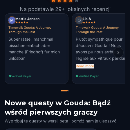
Na podstawie 29+ lokalnych recenzji
Mattis Jensen
Lia A
Timewalk Gouda: A Journey
Timewalk Gouda: A Journey
Through the Past
Through the Past
Super rätsel, manchmal
Plutôt sympathique pour
bisschen einfach aber
découvrir Gouda ! Nous
manche (Friedhof) fur mich
avons pu nous arrêter à
unlösbar
l'église aux vitraux pendant
une pause des étapes.
Read more
Verified Player
Verified Player
Nowe questy w Gouda: Bądź
wśród pierwszych graczy
Wypróbuj te questy w wersji beta i pomóż nam je ulepszyć.