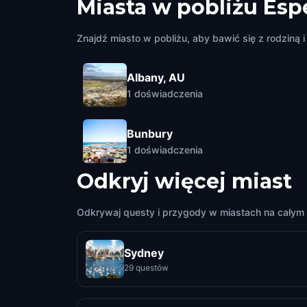
Miasta w pobliżu
Esp
Znajdź miasto w pobliżu, aby bawić się z rodziną i 
Albany, AU
1
doświadczenia
Bunbury
1
doświadczenia
Odkryj więcej miast
Odkrywaj questy i przygody w miastach na całym 
Sydney
29 questów