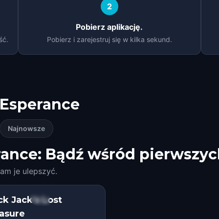
2
Pobierz aplikację.
ść.
Pobierz i zarejestruj się w kilka sekund.
Esperance
Najnowsze
ance: Bądź wśród pierwszyc
am je ulepszyć.
ck Jack's Lost
STEP INTO THE STORY
asure
HIDDEN HISTORY