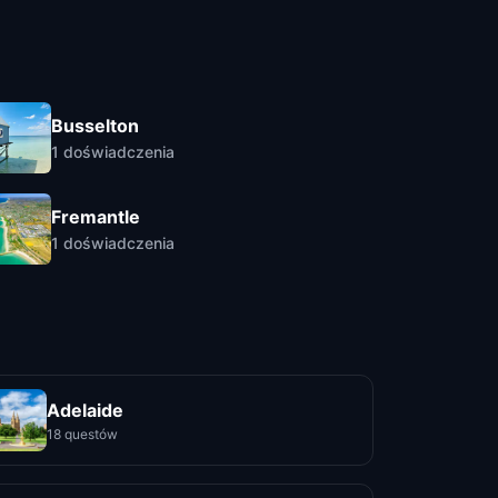
Busselton
1
doświadczenia
Fremantle
1
doświadczenia
Adelaide
18 questów