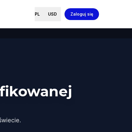
PL
USD
Zaloguj się
fikowanej
wiecie.