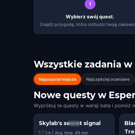
1
Wybierz swój quest.
Znajdź przygodę, która rozbudzi twoją ciekawo
Wszystkie zadania w
Najpopularniejsze
Najczęściej oceniane
Nowe questy w Esper
Wypróbuj te questy w wersji beta i pomóż n
Skylab's secret signal
STEP INTO THE STORY
Bla
Tre
1.7 km | Avg. time: 49 min
HIDDEN HISTORY