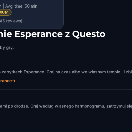
m | Avg. time: 50 min
KIDS' FAVORITE
DIUM
8
(
5
reviews)
ie Esperance z Questo
by gry.
zabytkach Esperance. Graj na czas albo we własnym tempie · i zbi
erance
→
m
mi po drodze. Graj według własnego harmonogramu, zatrzymuj się i