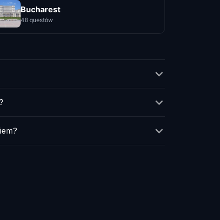
Bucharest
48 questów
?
iem?