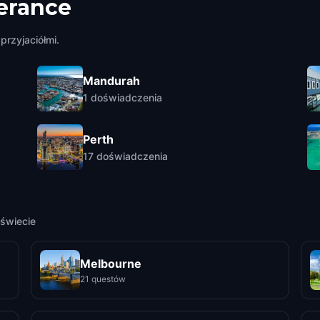
erance
przyjaciółmi.
Mandurah
1
doświadczenia
Perth
17
doświadczenia
świecie
Melbourne
21 questów