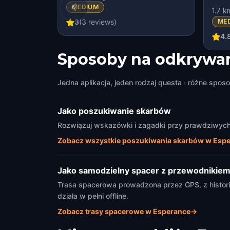
MEDIUM
1.7 k
KIDS' FAVORITE
3
(
3
reviews)
ME
4.
Sposoby na odkrywan
Jedna aplikacja, jeden rodzaj questa · różne sposo
Jako poszukiwanie skarbów
Rozwiązuj wskazówki i zagadki przy prawdziwych 
Zobacz wszystkie poszukiwania skarbów w Esp
Jako samodzielny spacer z przewodnikie
Trasa spacerowa prowadzona przez GPS, z historia
działa w pełni offline.
Zobacz trasy spacerowe w Esperance
→