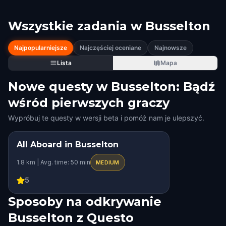
Wszystkie zadania w
Busselton
Najpopularniejsze
Najczęściej oceniane
Najnowsze
Lista
Mapa
Nowe questy w Busselton: Bądź
wśród pierwszych graczy
Wypróbuj te questy w wersji beta i pomóż nam je ulepszyć.
All Aboard in Busselton
STEP INTO THE STORY
1.8 km | Avg. time: 50 min
KIDS' FAVORITE
MEDIUM
5
Sposoby na odkrywanie
Busselton z Questo