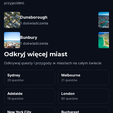
przyjaciółmi.
Dunsborough
1
doświadczenia
Bunbury
1
doświadczenia
Odkryj więcej miast
Odkrywaj questy i przygody w miastach na całym świecie
Sydney
Melbourne
29 questów
21 questów
Adelaide
London
18 questów
60 questów
New York City
Bucharest