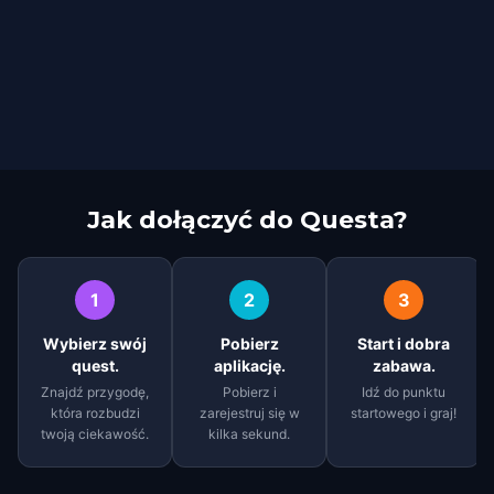
Jak dołączyć do Questa?
1
2
3
Wybierz swój
Pobierz
Start i dobra
quest.
aplikację.
zabawa.
Znajdź przygodę,
Pobierz i
Idź do punktu
która rozbudzi
zarejestruj się w
startowego i graj!
twoją ciekawość.
kilka sekund.