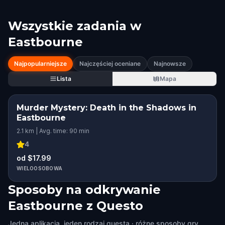
Wszystkie zadania w
Eastbourne
Najpopularniejsze
Najczęściej oceniane
Najnowsze
Lista
Mapa
Murder Mystery: Death in the Shadows in
Eastbourne
2.1 km | Avg. time: 90 min
4
od $17.99
WIELOOSOBOWA
Sposoby na odkrywanie
Eastbourne z Questo
Jedna aplikacja, jeden rodzaj questa · różne sposoby gry.