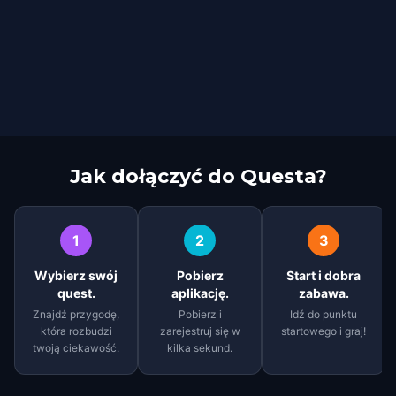
Jak dołączyć do Questa?
1
2
3
Wybierz swój
Pobierz
Start i dobra
quest.
aplikację.
zabawa.
Znajdź przygodę,
Pobierz i
Idź do punktu
która rozbudzi
zarejestruj się w
startowego i graj!
twoją ciekawość.
kilka sekund.