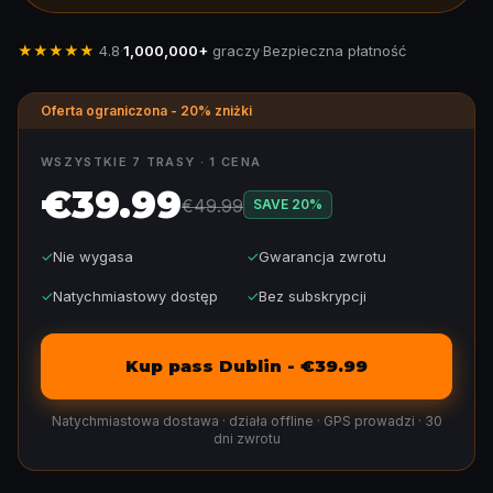
★★★★★
4.8
·
1,000,000+
graczy
·
Bezpieczna płatność
Oferta ograniczona - 20% zniżki
WSZYSTKIE 7 TRASY · 1 CENA
€39.99
€49.99
SAVE
20
%
✓
Nie wygasa
✓
Gwarancja zwrotu
✓
Natychmiastowy dostęp
✓
Bez subskrypcji
Kup pass Dublin - €39.99
Natychmiastowa dostawa · działa offline · GPS prowadzi · 30
dni zwrotu