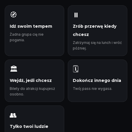
🧭
⏸️
Idź swoim tempem
Zrób przerwę kiedy
chcesz
Żadna grupa cię nie
pogania.
Zatrzymaj się na lunch i wróć
później.
🏛️
🗓️
Wejdź, jeśli chcesz
Dokończ innego dnia
Bilety do atrakcji kupujesz
Twój pass nie wygasa.
osobno.
👥
Tylko twoi ludzie