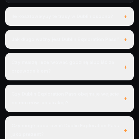
+
Ile kosztowałyby te trasy w Dublin osobno?
+
Jak długo ważny jest Dublin Exploration Pass?
Czy muszę rezerwować godzinę albo iść za
+
przewodnikiem?
Czy Dublin Exploration Pass obejmuje wejście
+
do muzeów lub atrakcji?
Czy mogę podarować Dublin Exploration Pass
+
jako prezent?