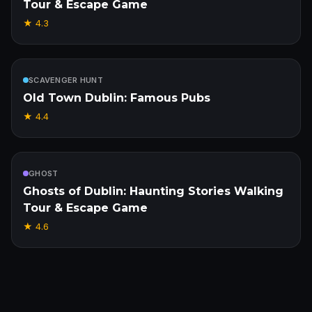
Tour & Escape Game
★
4.3
W cenie
SCAVENGER HUNT
Old Town Dublin: Famous Pubs
★
4.4
W cenie
GHOST
Ghosts of Dublin: Haunting Stories Walking
Tour & Escape Game
★
4.6