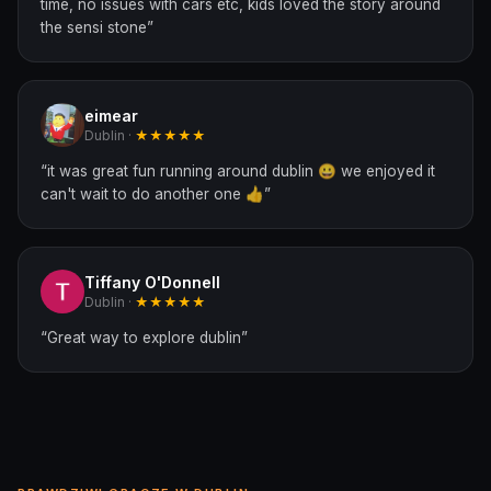
time, no issues with cars etc, kids loved the story around
the sensi stone
”
eimear
Dublin ·
★★★★★
“
it was great fun running around dublin 😀 we enjoyed it
can't wait to do another one 👍
”
Tiffany O'Donnell
Dublin ·
★★★★★
“
Great way to explore dublin
”