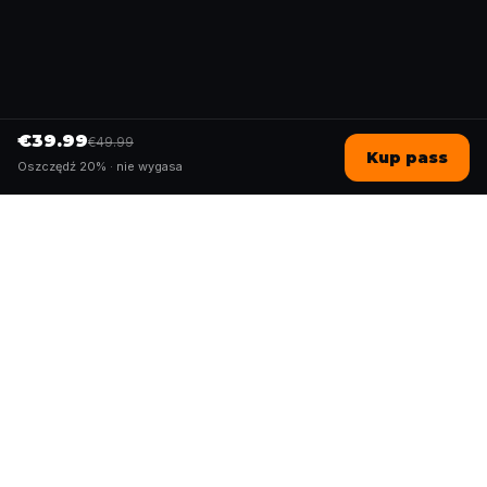
€39.99
€49.99
Kup pass
Oszczędź 20% ·
nie wygasa
Questo
In un mondo sempre più digitale,
Questo ti riporta a ciò che è reale. Le
nostre quest ti invitano a uscire,
connetterti con le persone e creare