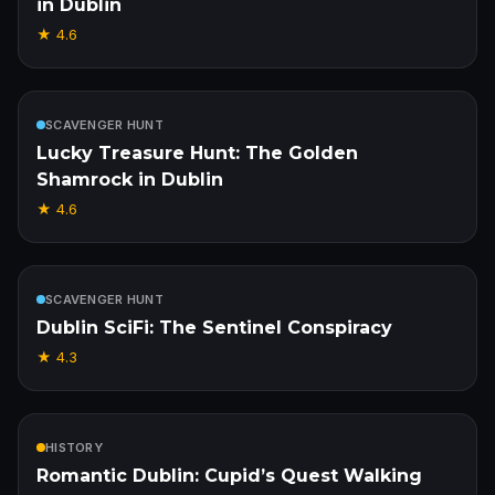
in Dublin
★
4.6
W cenie
SCAVENGER HUNT
Lucky Treasure Hunt: The Golden
Shamrock in Dublin
★
4.6
W cenie
SCAVENGER HUNT
Dublin SciFi: The Sentinel Conspiracy
★
4.3
W cenie
HISTORY
Romantic Dublin: Cupid’s Quest Walking