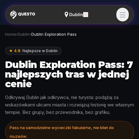
Dublin
Home
›
Dublin
›
Dublin Exploration Pass
★ 4.8
·
Najlepsze w Dublin
Dublin Exploration Pass: 7
najlepszych tras w jednej
cenie
Odkrywaj Dublin jak odkrywca, nie turysta: podążaj za
wskazówkami ulicami miasta i rozwiązuj historię we własnym
tempie. Bez grupy, bez przewodnika, bez grafiku.
Pass na samodzielne wycieczki fabularne, nie bilet do
muzeów.