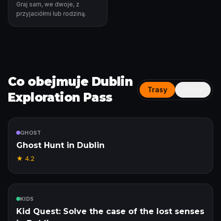
Graj sam, we dwoje, z
przyjaciółmi lub rodziną.
Co obejmuje Dublin
Trasy
Mapa
Exploration Pass
W cenie
GHOST
Ghost Hunt in Dublin
★
4.2
W cenie
KIDS
Kid Quest: Solve the case of the lost senses