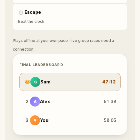
⏱
Escape
Beat the clock
Plays offline at your own pace · live group races need a
connection.
FINAL LEADERBOARD
👑
Sam
47:12
S
2
Alex
51:38
A
3
You
58:05
Y