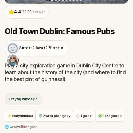
4.4
172
RRecenzje
Old Town Dublin: Famous Pubs
Autor: Ciara O’Siorain
Play a city exploration game in Dublin City Centre to
learn about the history of the city (and where to find
the best pint of guinness!).
While you solve challenges, you will see Dublin’s
Czytaj więcej
oldest pub and learn its role in the Irish Rebellions,
the pub named after a female serial-killing brothel-
owner, and where Irish writer, W. B. Yeats, would go
⚡ Natychmiast
🛡 Zwrot pieniędzy
⏱ 1 godz.
🧩 11 zagadek
for a quiet drink.
🌐
Graj w
🇬🇧 English