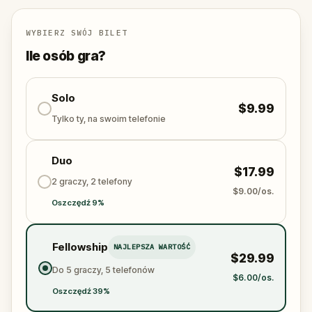
Are you up for a pub crawl in Dublin?
WYBIERZ SWÓJ BILET
Ile osób gra?
Solo
$9.99
Tylko ty, na swoim telefonie
Duo
$17.99
2 graczy, 2 telefony
$9.00/os.
Oszczędź 9%
Fellowship
NAJLEPSZA WARTOŚĆ
$29.99
Do 5 graczy, 5 telefonów
$6.00/os.
Oszczędź 39%