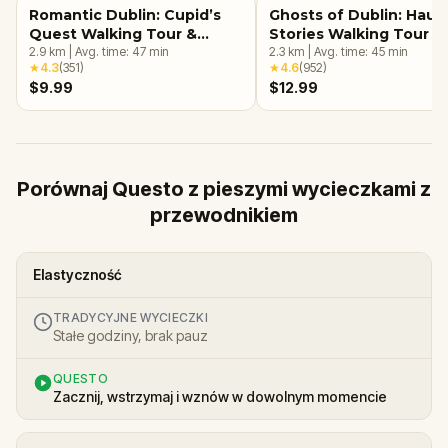
Romantic Dublin: Cupid’s
Ghosts of Dublin: Haun
Quest Walking Tour &
Stories Walking Tour &
Escape Game
2.9
km
|
Avg. time:
47
min
Escape Game
2.3
km
|
Avg. time:
45
min
★
4.3
(
351
)
★
4.6
(
952
)
$9.99
$12.99
Porównaj Questo z pieszymi wycieczkami z
przewodnikiem
Elastyczność
TRADYCYJNE WYCIECZKI
Stałe godziny, brak pauz
QUESTO
Zacznij, wstrzymaj i wznów w dowolnym momencie