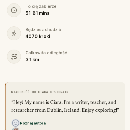
To cię zabierze
51
-
81
mins
Będziesz chodzić
4070
kroki
Całkowita odległość
3.1
km
WIADOMOŚĆ OD CIARA O’SIORAIN
“Hey! My name is Ciara. I'm a writer, teacher, and
researcher from Dublin, Ireland. Enjoy exploring!”
Poznaj autora