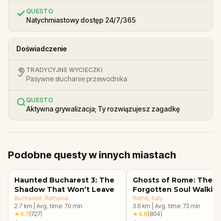
QUESTO
Natychmiastowy dostęp 24/7/365
Doświadczenie
TRADYCYJNE WYCIECZKI
Pasywne słuchanie przewodnika
QUESTO
Aktywna grywalizacja; Ty rozwiązujesz zagadkę
Podobne questy w innych miastach
Haunted Bucharest 3: The
Ghosts of Rome: The
Shadow That Won’t Leave
Forgotten Soul Walkin
Bucharest
, Romania
Tour & Escape Game
Rome
, Italy
2.7
km
|
Avg. time:
70
min
3.6
km
|
Avg. time:
73
min
★
4.7
(
727
)
★
4.6
(
804
)