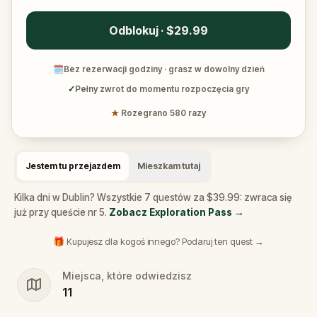
Odblokuj · $29.99
🗓
Bez rezerwacji godziny · grasz w dowolny dzień
✓
Pełny zwrot do momentu rozpoczęcia gry
★
Rozegrano 580 razy
Jestem tu przejazdem
Mieszkam tutaj
Kilka dni w Dublin? Wszystkie 7 questów za $39.99: zwraca się
już przy queście nr 5.
Zobacz Exploration Pass
→
🎁 Kupujesz dla kogoś innego? Podaruj ten quest →
Miejsca, które odwiedzisz
11