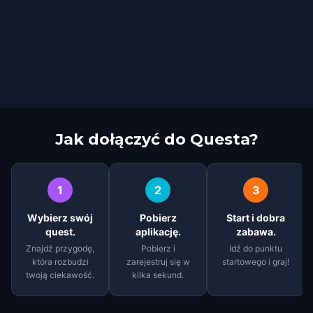
Jak dołączyć do Questa?
1
2
3
Wybierz swój
Pobierz
Start i dobra
quest.
aplikację.
zabawa.
Znajdź przygodę,
Pobierz i
Idź do punktu
która rozbudzi
zarejestruj się w
startowego i graj!
twoją ciekawość.
kilka sekund.