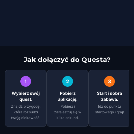
Jak dołączyć do Questa?
1
2
3
Wybierz swój
Pobierz
Start i dobra
quest.
aplikację.
zabawa.
Znajdź przygodę,
Pobierz i
Idź do punktu
która rozbudzi
zarejestruj się w
startowego i graj!
twoją ciekawość.
kilka sekund.