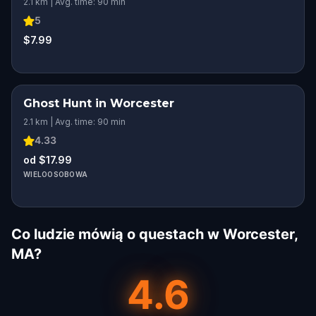
2.1 km | Avg. time: 90 min
5
$7.99
Ghost Hunt in Worcester
2.1 km | Avg. time: 90 min
4.33
od $17.99
WIELOOSOBOWA
Co ludzie mówią o questach w Worcester,
MA?
4.6