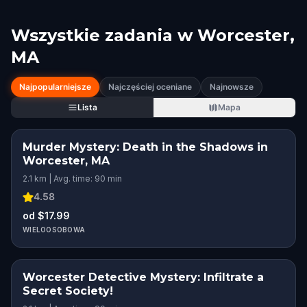
Wszystkie zadania w
Worcester,
MA
Najpopularniejsze
Najczęściej oceniane
Najnowsze
Lista
Mapa
Murder Mystery: Death in the Shadows in
Worcester, MA
2.1 km | Avg. time: 90 min
4.58
od $17.99
WIELOOSOBOWA
Worcester Detective Mystery: Infiltrate a
Secret Society!