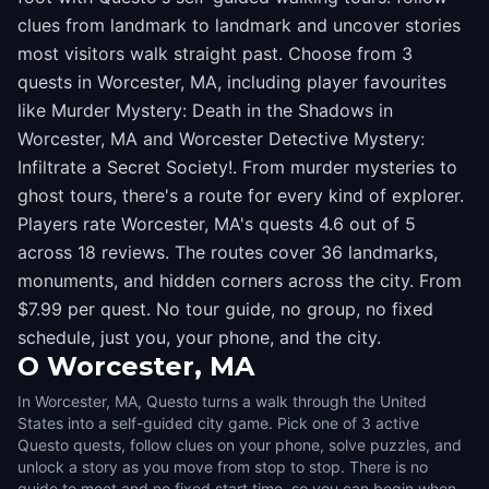
clues from landmark to landmark and uncover stories
most visitors walk straight past. Choose from 3
quests in Worcester, MA, including player favourites
like Murder Mystery: Death in the Shadows in
Worcester, MA and Worcester Detective Mystery:
Infiltrate a Secret Society!. From murder mysteries to
ghost tours, there's a route for every kind of explorer.
Players rate Worcester, MA's quests 4.6 out of 5
across 18 reviews. The routes cover 36 landmarks,
monuments, and hidden corners across the city. From
$7.99 per quest. No tour guide, no group, no fixed
schedule, just you, your phone, and the city.
O
Worcester, MA
In Worcester, MA, Questo turns a walk through the United
States into a self-guided city game. Pick one of 3 active
Questo quests, follow clues on your phone, solve puzzles, and
unlock a story as you move from stop to stop. There is no
guide to meet and no fixed start time, so you can begin when