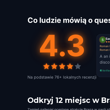
Co ludzie mówią o que
4.3
Sa
Roman H
Roman 
A an 
disco
Verifi
Na podstawie 76+ lokalnych recenzji
Odkryj 12 miejsc w B
Zamień najlepiej oceniane atrakcje Braga w swój p