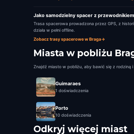
Jako samodzielny spacer z przewodnikie
Trasa spacerowa prowadzona przez GPS, z historia
działa w pełni offline.
Zobacz trasy spacerowe w Braga
→
Miasta w pobliżu
Bra
Znajdź miasto w pobliżu, aby bawić się z rodziną i 
Guimaraes
1
doświadczenia
Porto
10
doświadczenia
Odkryj więcej miast