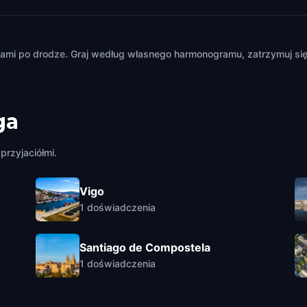
m
mi po drodze. Graj według własnego harmonogramu, zatrzymuj się i
ga
przyjaciółmi.
Vigo
1
doświadczenia
Santiago de Compostela
1
doświadczenia