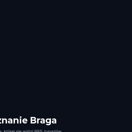
znanie Braga
, której nie widzi 99% turystów