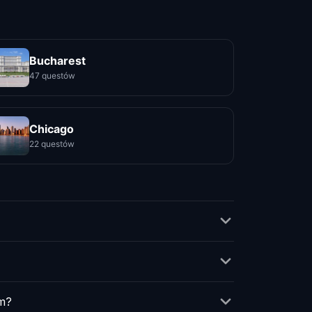
Bucharest
47 questów
Chicago
22 questów
m?