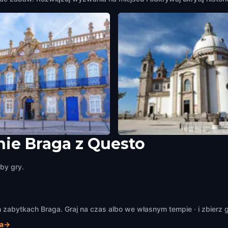
ie Braga z Questo
ário Pré-Romano de Bracara
Rua da Violinha
Portugal
Braga
,
Portugal
by gry.
abytkach Braga. Graj na czas albo we własnym tempie · i zbierz g
a
→