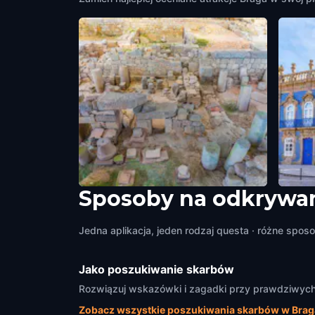
Sposoby na odkrywan
Roman Thermae of Maximinus
Balne
Braga
,
Portugal
Braga
,
Jedna aplikacja, jeden rodzaj questa · różne sposo
Jako poszukiwanie skarbów
Rozwiązuj wskazówki i zagadki przy prawdziwych z
Zobacz wszystkie poszukiwania skarbów w Brag