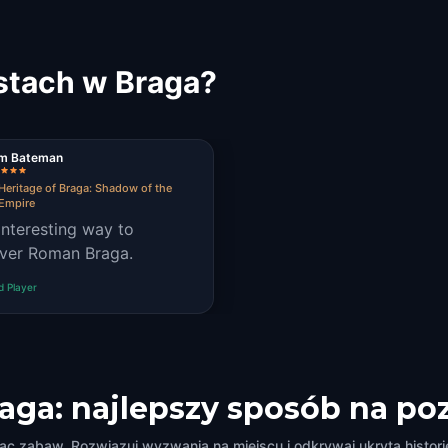
stach w Braga?
m Bateman
eritage of Braga: Shadow of the
Empire
interesting way to
ver Roman Braga.
ed Player
raga: najlepszy sposób na po
lac zabaw. Rozwiązuj wyzwania na miejscu i odkrywaj ukrytą historię