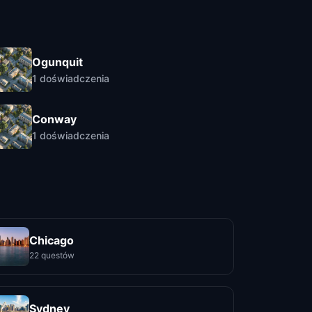
Ogunquit
1
doświadczenia
Conway
1
doświadczenia
Chicago
22 questów
Sydney