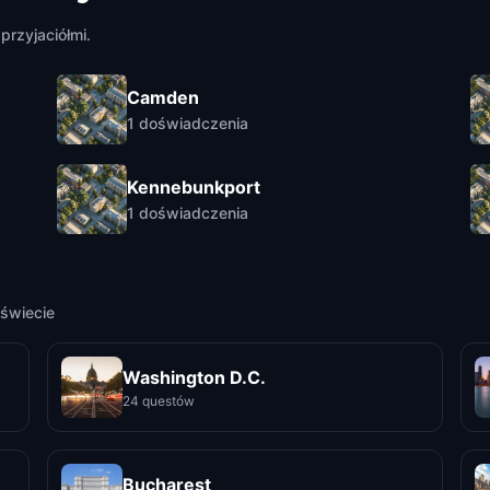
przyjaciółmi.
Camden
1
doświadczenia
Kennebunkport
1
doświadczenia
świecie
Washington D.C.
24 questów
Bucharest