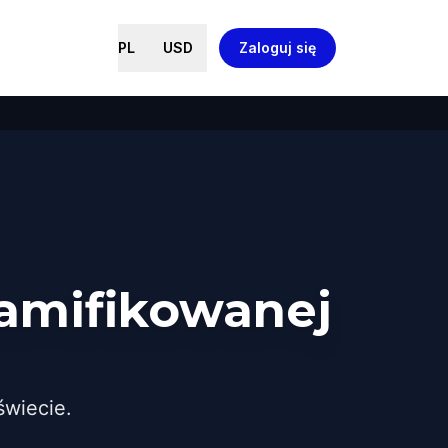
PL
USD
Zaloguj się
amifikowanej
wiecie.