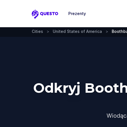
Prezenty
Questo
Cities
>
United States of America
>
Boothb
Odkryj Boot
Wiodąc