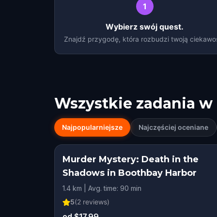
1
Wybierz swój quest.
Znajdź przygodę, która rozbudzi twoją ciekawo
Wszystkie zadania w
Najpopularniejsze
Najczęściej oceniane
Murder Mystery: Death in the
Shadows in Boothbay Harbor
1.4 km | Avg. time: 90 min
5
(
2
reviews)
od $17.99