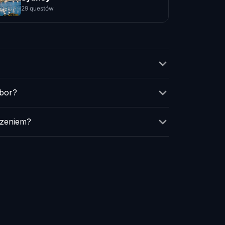
29 questów
rbor?
dzeniem?