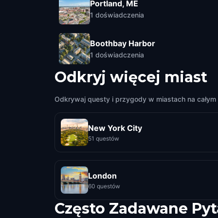
Portland, ME
1
doświadczenia
Boothbay Harbor
1
doświadczenia
Odkryj więcej miast
Odkrywaj questy i przygody w miastach na całym 
New York City
51 questów
London
60 questów
Często Zadawane Pyt