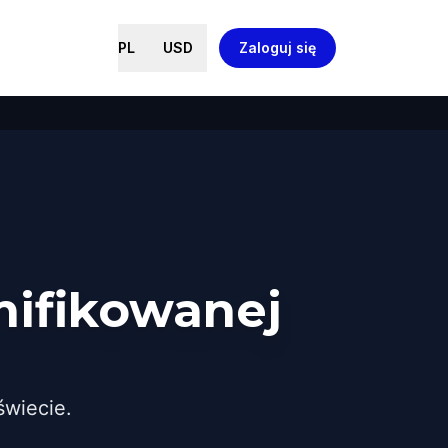
PL
USD
Zaloguj się
mifikowanej
wiecie.