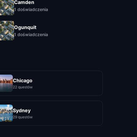
Camden
1
doświadczenia
Ogunquit
1
doświadczenia
Chicago
22 questów
Sydney
29 questów