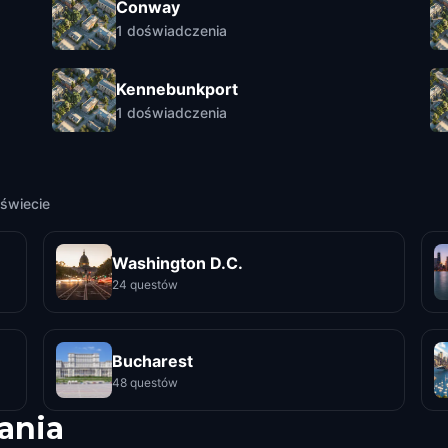
Conway
1
doświadczenia
Kennebunkport
1
doświadczenia
świecie
Washington D.C.
24 questów
Bucharest
48 questów
ania