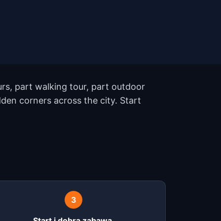
rs, part walking tour, part outdoor
en corners across the city. Start
3
Start i dobra zabawa.