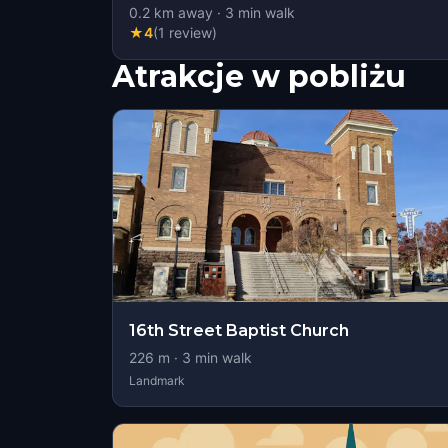
0.2
km away
·
3
min walk
★
4
(
1
review
)
Atrakcje w pobliżu
16th Street Baptist Church
226
m ·
3
min walk
Landmark