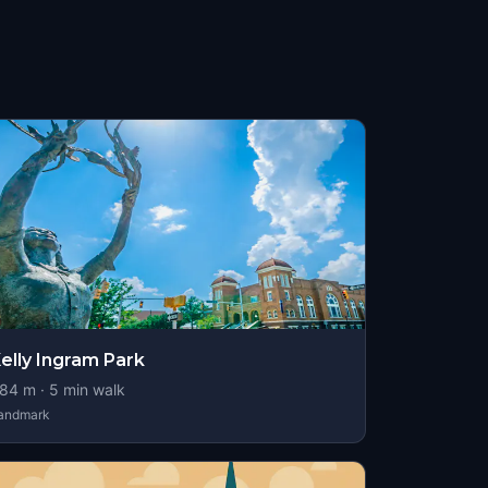
elly Ingram Park
84
m ·
5
min walk
andmark