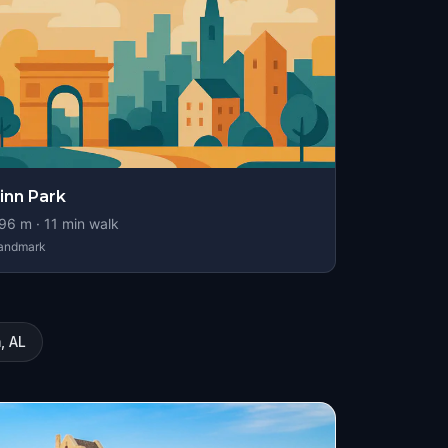
inn Park
96
m ·
11
min walk
andmark
, AL