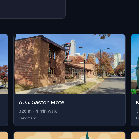
A. G. Gaston Motel
K
326
m ·
4
min walk
3
Landmark
L