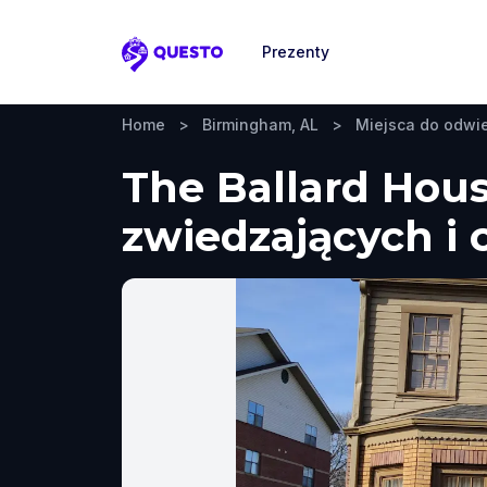
Prezenty
Questo
Home
>
Birmingham, AL
>
Miejsca do odwi
The Ballard Hou
zwiedzających i 