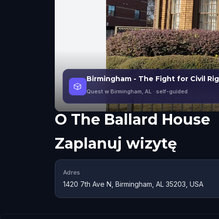
Birmingham - The Fight for Civil Ri
🎲
Quest w Birmingham, AL
· self-guided
O
The Ballard House
Zaplanuj wizytę
Adres
1420 7th Ave N, Birmingham, AL 35203, USA