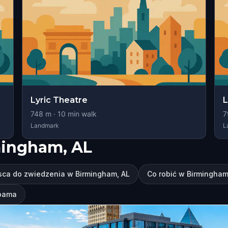
Lyric Theatre
L
748
m ·
10
min walk
7
Landmark
L
mingham, AL
sca do zwiedzenia w Birmingham, AL
Co robić w Birmingham
abama