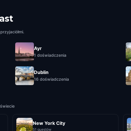
ast
przyjaciółmi.
Ayr
1
doświadczenia
Dublin
16
doświadczenia
świecie
New York City
51 questów