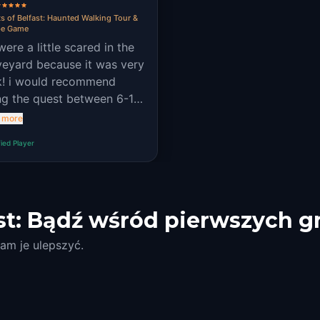
s of Belfast: Haunted Walking Tour &
pe Game
ere a little scared in the
veyard because it was very
k! i would recommend
ng the quest between 6-10
 some clues were hard to
 more
 because of constructions.
fied Player
 ambiance was great and
ky, quests were fairly
ble and the facts were
resting!
st: Bądź wśród pierwszych g
am je ulepszyć.