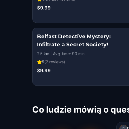
$9.99
Belfast Detective Mystery:
Infiltrate a Secret Society!
2.5 km | Avg. time: 90 min
5
(
2
reviews)
$9.99
Co ludzie mówią o que
r