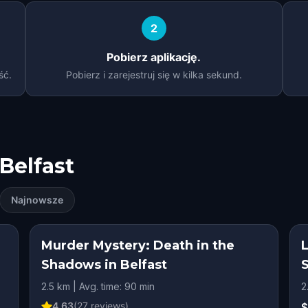
2
Pobierz aplikację.
ść.
Pobierz i zarejestruj się w kilka sekund.
Belfast
Najnowsze
Murder Mystery: Death in the
Shadows in Belfast
2.5 km | Avg. time: 90 min
2
4.63
(
27
reviews)
$