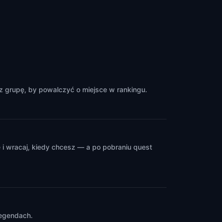
The Garrick
Belfast
,
United Kingdom
z grupę, by powalczyć o miejsce w rankingu.
i wracaj, kiedy chcesz — a po pobraniu quest
legendach.