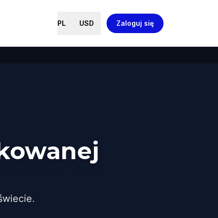
PL
USD
Zaloguj się
ikowanej
wiecie.