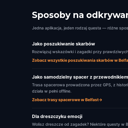
Bittles Bar
Cruml
Belfast
,
United Kingdom
Belfast
Sposoby na odkrywan
Jedna aplikacja, jeden rodzaj questa — różne spo
Jako poszukiwanie skarbów
Rozwiązuj wskazówki i zagadki przy prawdziwych 
Zobacz wszystkie poszukiwania skarbów w Belfa
Jako samodzielny spacer z przewodnikie
Trasa spacerowa prowadzona przez GPS, z histori
działa w pełni offline.
Zobacz trasy spacerowe w Belfast
→
Dla dreszczyku emocji
Wolisz dreszcze od zagadek? Niektóre questy w Be