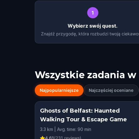
1
Wybierz swój quest.
Znajdź przygodę, która rozbudzi twoją ciekawo
Wszystkie zadania w
Najpopularniejsze
Najczęściej oceniane
Ghosts of Belfast: Haunted
Walking Tour & Escape Game
3.3 km | Avg. time: 90 min
4.61
(
231
reviews)