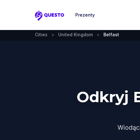
Prezenty
Questo
Cities
>
United Kingdom
>
Belfast
Odkryj 
Wiodąc