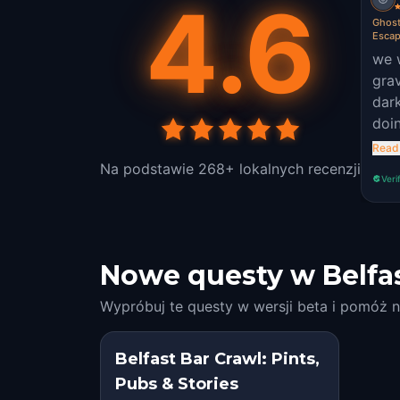
4.6
Ghost
Esca
we w
gra
dar
doi
pm!
Read
see
Na podstawie 268+ lokalnych recenzji
Veri
the
spoo
doa
inte
Nowe questy w Belfa
Wypróbuj te questy w wersji beta i pomóż n
Belfast Bar Crawl: Pints,
Pubs & Stories