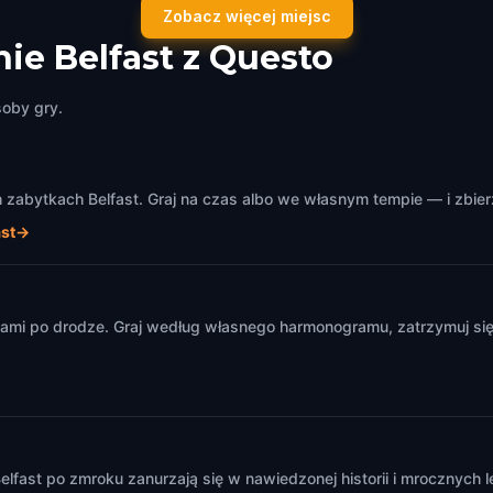
in Road Gaol
The Empire Music Hall
Zobacz więcej miejsc
,
United Kingdom
Belfast
,
United Kingdom
ie Belfast z Questo
soby gry.
zabytkach Belfast. Graj na czas albo we własnym tempie — i zbier
st
→
m
ami po drodze. Graj według własnego harmonogramu, zatrzymuj się 
lfast po zmroku zanurzają się w nawiedzonej historii i mrocznych 