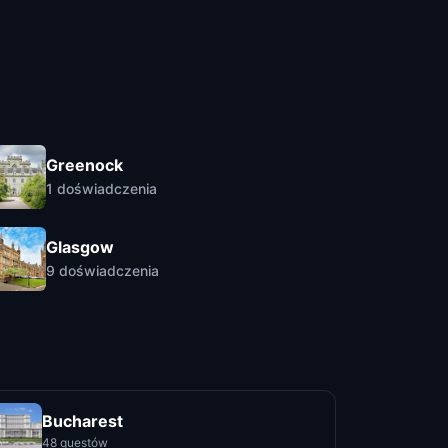
Greenock
1
doświadczenia
Glasgow
9
doświadczenia
Bucharest
48 questów