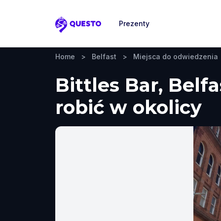
Prezenty
Questo
Home
>
Belfast
>
Miejsca do odwiedzenia
Bittles Bar, Belf
robić w okolicy