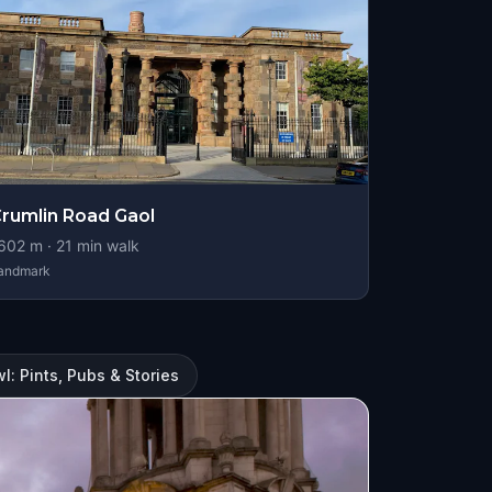
rumlin Road Gaol
602
m ·
21
min walk
andmark
l: Pints, Pubs & Stories