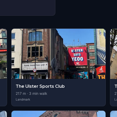
The Ulster Sports Club
T
217
m ·
3
min walk
2
Landmark
L