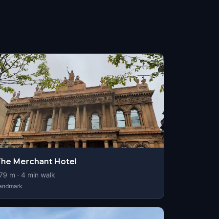
he Merchant Hotel
79
m ·
4
min walk
andmark