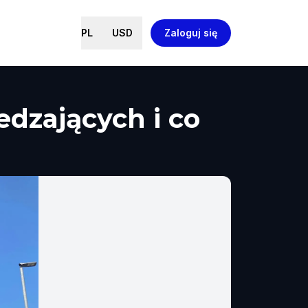
PL
USD
Zaloguj się
edzających i co