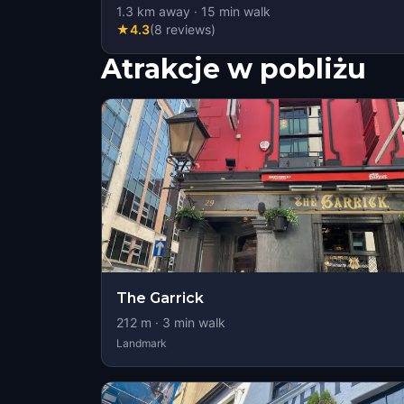
1.3
km away
·
15
min walk
★
4.3
(
8
reviews
)
Atrakcje w pobliżu
The Garrick
212
m ·
3
min walk
Landmark