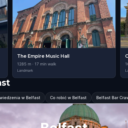
The Empire Music Hall
C
1285
m ·
17
min walk
1
Landmark
L
ast
wiedzenia w Belfast
Co robić w Belfast
Belfast Bar Craw
Belfast