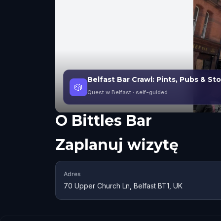
Belfast Bar Crawl: Pints, Pubs & Sto
🎲
Quest w Belfast
· self-guided
O
Bittles Bar
Zaplanuj wizytę
Adres
70 Upper Church Ln, Belfast BT1, UK