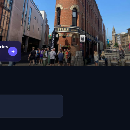
ries
→