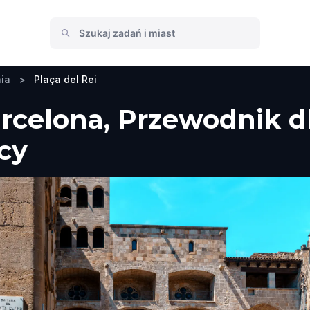
ia
>
Plaça del Rei
Barcelona, Przewodnik 
icy