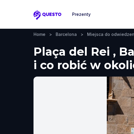
Prezenty
Questo
Home
>
Barcelona
>
Miejsca do odwiedzen
Plaça del Rei , 
i co robić w okol