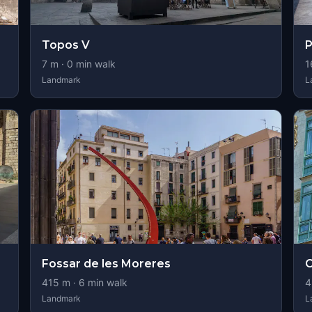
Topos V
P
7
m ·
0
min walk
1
Landmark
L
Fossar de les Moreres
C
415
m ·
6
min walk
4
Landmark
L