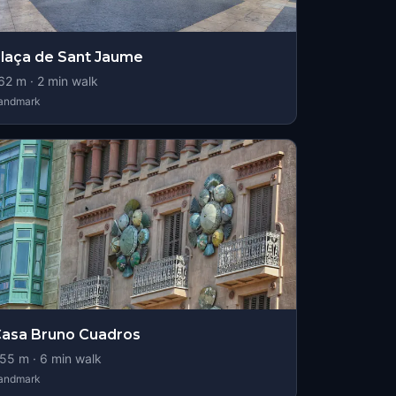
laça de Sant Jaume
62
m ·
2
min walk
andmark
asa Bruno Cuadros
55
m ·
6
min walk
andmark