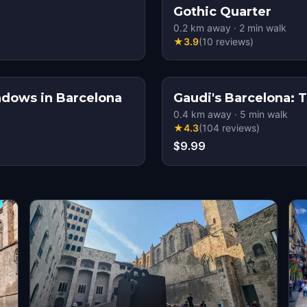
Gothic Quarter
0.2
km away
·
2
min walk
★
3.9
(
10
reviews
)
adows in Barcelona
Gaudi's Barcelona: T
0.4
km away
·
5
min walk
★
4.3
(
104
reviews
)
$9.99