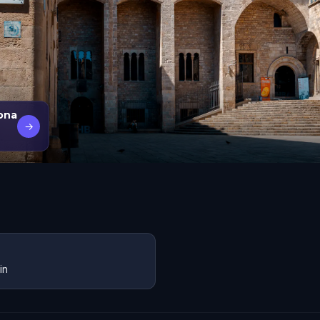
lona
→
in