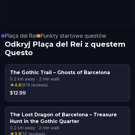
Plaça del Rei
Punkty startowe questów
Odkryj Plaça del Rei z questem
Questo
The Gothic Trail – Ghosts of Barcelona
0.2
km away
·
2
min walk
★
4.6
(
974
reviews
)
$12.99
The Lost Dragon of Barcelona – Treasure
Hunt in the Gothic Quarter
0.2
km away
·
2
min walk
★
3.9
(
10
reviews
)