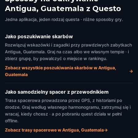
San Francisco el Grande &
Cooperación Españo
Antigua, Guatemala z Questo
Iglesia del Hermano Pedro de
Antigua, Guatemala
,
Guat
Antigua
Antigua, Guatemala
,
Guatemala
Jedna aplikacja, jeden rodzaj questa · różne sposoby gry.
Jako poszukiwanie skarbów
Rozwiązuj wskazówki i zagadki przy prawdziwych zabytkach
Antigua, Guatemala. Graj na czas albo we własnym tempie · i
zbierz grupę, by powalczyć o miejsce w rankingu.
Zobacz wszystkie poszukiwania skarbów w Antigua,
→
Guatemala
Jako samodzielny spacer z przewodnikiem
Trasa spacerowa prowadzona przez GPS, z historiami po
drodze. Graj według własnego harmonogramu, zatrzymuj się i
wracaj, kiedy chcesz · a po pobraniu quest działa w pełni
offline.
Zobacz trasy spacerowe w Antigua, Guatemala
→