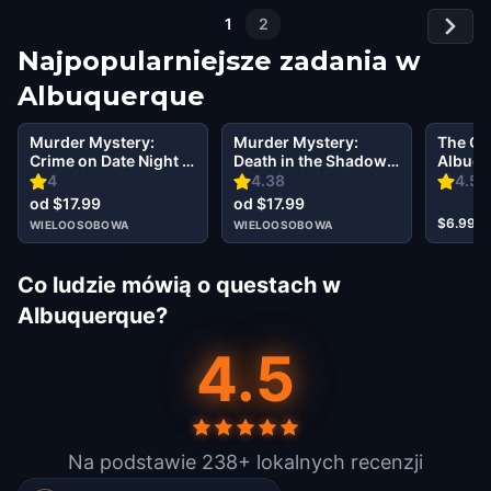
1
2
Najpopularniejsze zadania w
Albuquerque
Murder Mystery:
Murder Mystery:
The Oz
Crime on Date Night in
Death in the Shadows
Albuq
Old Town,
in Albuquerque
4
4.38
4.52
Albuquerque
od $17.99
od $17.99
$6.99
WIELOOSOBOWA
WIELOOSOBOWA
Co ludzie mówią o questach w
Albuquerque?
4.5
Na podstawie 238+ lokalnych recenzji