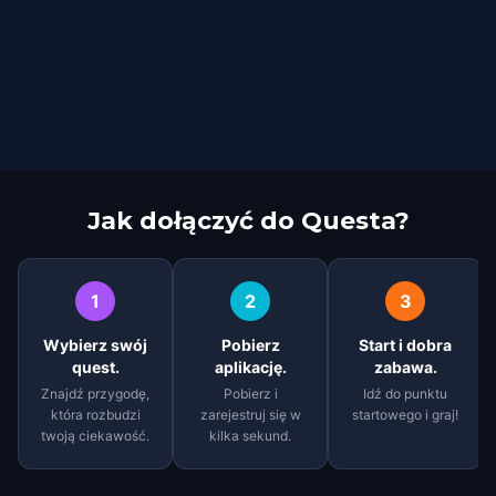
Jak dołączyć do Questa?
1
2
3
Wybierz swój
Pobierz
Start i dobra
quest.
aplikację.
zabawa.
Znajdź przygodę,
Pobierz i
Idź do punktu
która rozbudzi
zarejestruj się w
startowego i graj!
twoją ciekawość.
kilka sekund.