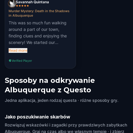
Savannah Quintana
Murder Mystery: Death in the Shadows
in Albuquerque
This was so much fun walking
around a part of our town,
finding clues and enjoying the
scenery! We started our
adventure at night to add some
Read more
spooky ambience to our
Verified Player
adventure!
Sposoby na odkrywanie
Albuquerque z Questo
Jedna aplikacja, jeden rodzaj questa · różne sposoby gry.
Jako poszukiwanie skarbów
Rozwiązuj wskazówki i zagadki przy prawdziwych zabytkach
Albuquerque. Graj na czas albo we własnym tempie · i zbierz