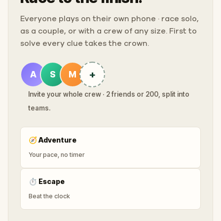
Everyone plays on their own phone · race solo,
as a couple, or with a crew of any size. First to
solve every clue takes the crown.
+
A
S
M
Invite your whole crew · 2 friends or 200, split into
teams.
🧭
Adventure
Your pace, no timer
⏱
Escape
Beat the clock