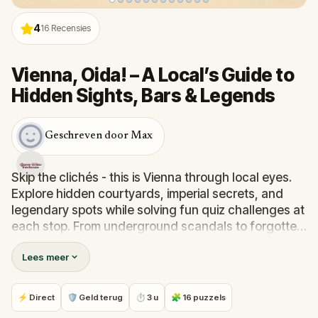
4
16
Recensies
Vienna, Oida! – A Local’s Guide to
Hidden Sights, Bars & Legends
Geschreven door Max
Skip the clichés - this is Vienna through local eyes.
Explore hidden courtyards, imperial secrets, and
legendary spots while solving fun quiz challenges at
each stop. From underground scandals to forgotten
monuments, test your skills and uncover the city's
Lees meer
raw, unfiltered history. Sightseeing while discovering
the Viennese way!
⚡ Direct
🛡 Geld terug
⏱ 3 u
🧩 16 puzzels