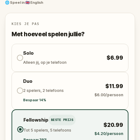
🌐
Speel in
🇬🇧 English
KIES JE PAS
Met hoeveel spelen jullie?
Solo
$6.99
Alleen jij, op je telefoon
Duo
$11.99
2 spelers, 2 telefoons
$6.00/persoon
Bespaar 14%
Fellowship
BESTE PRIJS
$20.99
Tot 5 spelers, 5 telefoons
$4.20/persoon
Bespaar 39%