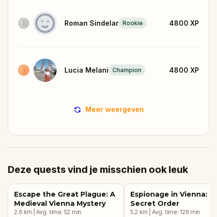
Roman Sindelar
4800
XP
Rookie
Lucia Melani
4800
XP
Champion
Meer weergeven
Deze quests vind je misschien ook leuk
Escape the Great Plague: A
Espionage in Vienna: T
Medieval Vienna Mystery
Secret Order
2.6
km
|
Avg. time:
52
min
5.2
km
|
Avg. time:
126
min