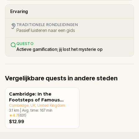
Ervaring
TRADITIONELE RONDLEIDINGEN
Passief luisteren naar een gids
QUESTO
Actieve gamification; jij lost het mysterie op
Vergelijkbare quests in andere steden
Cambridge: In the
Footsteps of Famous
Alumni Walking Tour &
Cambridge, UK
, United Kingdom
3.1
km
|
Avg. time:
167
min
Escape Game
★
4.7
(
631
)
$12.99