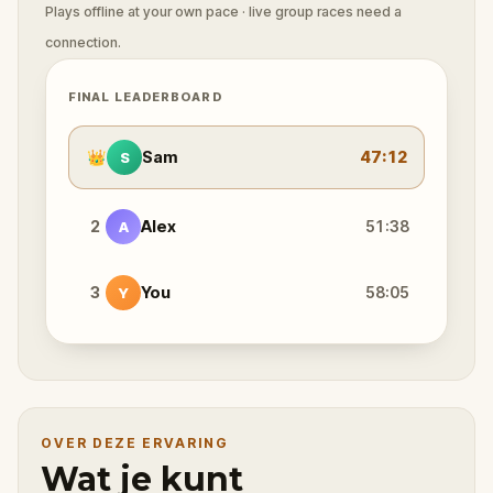
Plays offline at your own pace · live group races need a
connection.
FINAL LEADERBOARD
👑
Sam
47:12
S
2
Alex
51:38
A
3
You
58:05
Y
OVER DEZE ERVARING
Wat je kunt