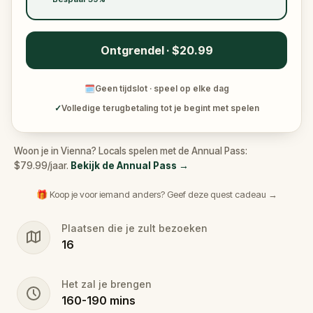
Ontgrendel · $20.99
🗓
Geen tijdslot · speel op elke dag
✓
Volledige terugbetaling tot je begint met spelen
Woon je in Vienna? Locals spelen met de Annual Pass:
$79.99/jaar.
Bekijk de Annual Pass
→
🎁 Koop je voor iemand anders? Geef deze quest cadeau →
Plaatsen die je zult bezoeken
16
Het zal je brengen
160
-
190
mins