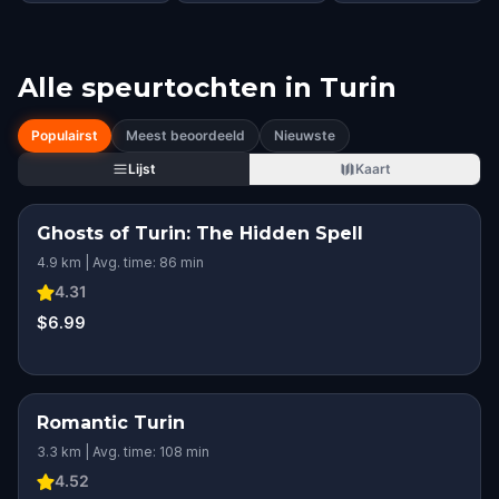
Alle speurtochten in
Turin
Populairst
Meest beoordeeld
Nieuwste
Lijst
Kaart
Ghosts of Turin: The Hidden Spell
4.9 km | Avg. time: 86 min
4.31
$6.99
Romantic Turin
3.3 km | Avg. time: 108 min
4.52