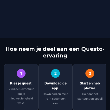
Hoe neem je deel aan een Questo-
ervaring
1
2
3
Kies je quest.
Download de
Start en heb
app.
plezier.
Vind een avontuur
dat je
Download en meld
Ga naar het
nieuwsgierigheid
je in seconden
startpunt en speel!
wekt.
aan.