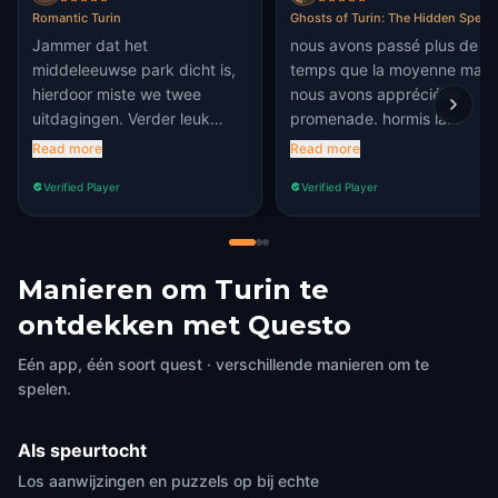
Romantic Turin
Ghosts of Turin: The Hidden Spell
Jammer dat het
nous avons passé plus de
middeleeuwse park dicht is,
temps que la moyenne mais
hierdoor miste we twee
nous avons apprécié la
uitdagingen. Verder leuk
promenade. hormis la
verhaal die je langs een
dernière énigme où nous
Read more
Read more
aantal mooie plekken leidt
n'avions pas le mot en
Verified Player
Verified Player
die je anders niet zo snel zou
anglais, tout le reste était
zien.
accessible !
Manieren om Turin te
ontdekken met Questo
Eén app, één soort quest · verschillende manieren om te
spelen.
Als speurtocht
Los aanwijzingen en puzzels op bij echte