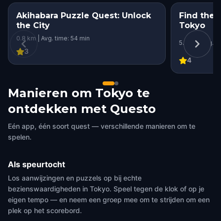
Akihabara Puzzle Quest: Unlock
Find the 
the City
Tokyo
0.8 km | Avg. time: 54 min
5.1 km | Avg. t
3
4
Manieren om Tokyo te
ontdekken met Questo
Eén app, één soort quest — verschillende manieren om te
spelen.
Als speurtocht
Los aanwijzingen en puzzels op bij echte
bezienswaardigheden in Tokyo. Speel tegen de klok of op je
eigen tempo — en neem een groep mee om te strijden om een
plek op het scorebord.