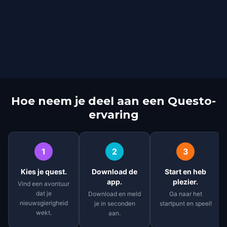
Hoe neem je deel aan een Questo-
ervaring
1
2
3
Kies je quest.
Download de
Start en heb
app.
plezier.
Vind een avontuur
dat je
Download en meld
Ga naar het
nieuwsgierigheid
je in seconden
startpunt en speel!
wekt.
aan.