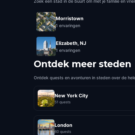
Zoek een stad in de buurt om met je familie en vrie
Morristown
1
ervaringen
Elizabeth, NJ
1
ervaringen
Ontdek meer steden
Ontdek quests en avonturen in steden over de hel
New York City
51 quests
London
60 quests