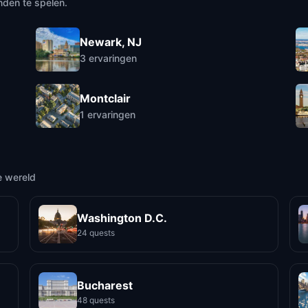
nden te spelen.
Newark, NJ
3
ervaringen
Montclair
1
ervaringen
e wereld
Washington D.C.
24 quests
Bucharest
48 quests