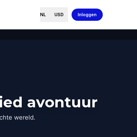
NL
USD
Inloggen
ied avontuur
chte wereld.