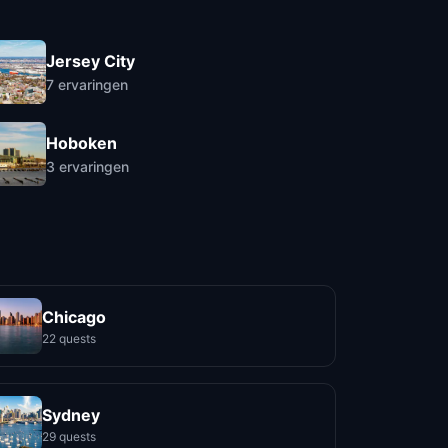
Jersey City
7
ervaringen
Hoboken
3
ervaringen
Chicago
22 quests
Sydney
29 quests