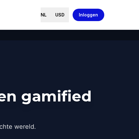
NL
USD
Inloggen
en gamified
chte wereld.