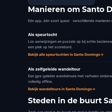
Manieren om Santo 
Eén app, één soort quest · verschillende manieren 
Als speurtocht
Los aanwijzingen en puzzels op bij echte beziens
een plek op het scorebord.
Bekijk alle speurtochten in Santo Domingo
→
Als zelfgeleide wandeltour
Een gps-geleide wandelroute met verhalen onderweg
volledig offline.
Bekijk wandeltours in Santo Domingo
→
Steden in de buurt
S
Zoek een stad in de buurt om met je familie en vrie