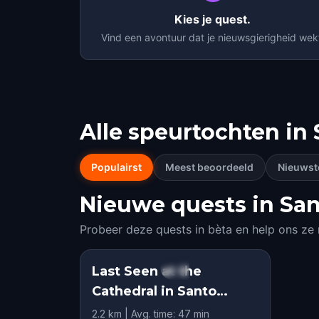
Kies je quest.
Vind een avontuur dat je nieuwsgierigheid wek
Alle speurtochten in
Populairst
Meest beoordeeld
Nieuwst
Nieuwe quests in San
Probeer deze quests in bèta en help ons ze
Last Seen at the
STEP INTO THE STORY
Cathedral in Santo
HIDDEN HISTORY
Domingo
2.2 km | Avg. time: 47 min