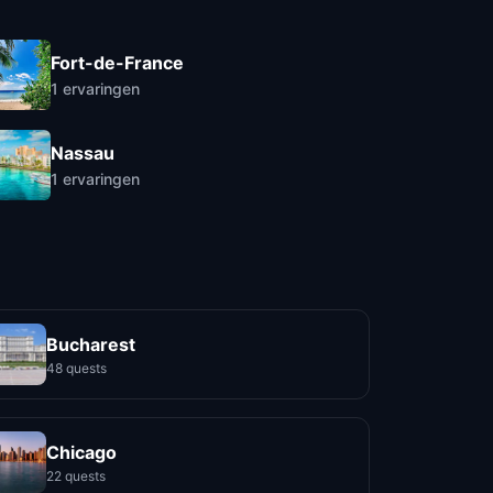
Fort-de-France
1
ervaringen
Nassau
1
ervaringen
Bucharest
48 quests
Chicago
22 quests