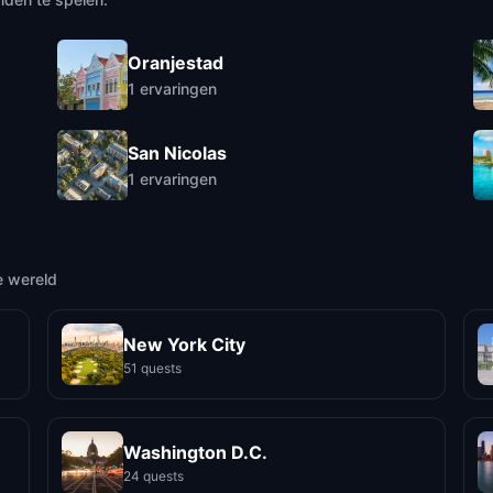
Oranjestad
1
ervaringen
San Nicolas
1
ervaringen
e wereld
New York City
51 quests
Washington D.C.
24 quests