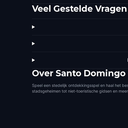
Veel Gestelde Vragen
Over
Santo Domingo
Speel een stedelijk ontdekkingsspel en haal het be
stadsgeheimen tot niet-toeristische gidsen en meer