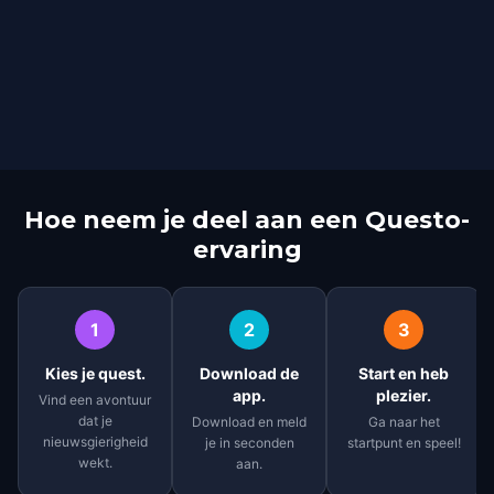
Hoe neem je deel aan een Questo-
ervaring
1
2
3
Kies je quest.
Download de
Start en heb
app.
plezier.
Vind een avontuur
dat je
Download en meld
Ga naar het
nieuwsgierigheid
je in seconden
startpunt en speel!
wekt.
aan.