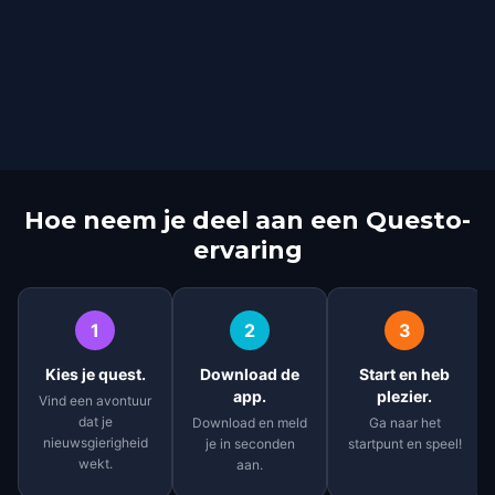
Hoe neem je deel aan een Questo-
ervaring
1
2
3
Kies je quest.
Download de
Start en heb
app.
plezier.
Vind een avontuur
dat je
Download en meld
Ga naar het
nieuwsgierigheid
je in seconden
startpunt en speel!
wekt.
aan.