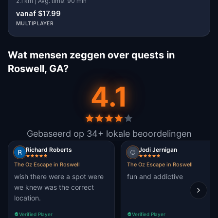
2.1 km | Avg. time: 90 min
vanaf $17.99
MULTIPLAYER
Wat mensen zeggen over quests in
Roswell, GA?
4.1
Gebaseerd op 34+ lokale beoordelingen
Richard Roberts
Jodi Jernigan
The Oz Escape in Roswell
The Oz Escape in Roswell
wish there were a spot were
fun and addictive
we knew was the correct
location.
Verified Player
Verified Player