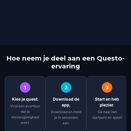
Hoe neem je deel aan een Questo-
ervaring
1
2
3
Kies je quest.
Download de
Start en heb
app.
plezier.
Vind een avontuur
dat je
Download en meld
Ga naar het
nieuwsgierigheid
je in seconden
startpunt en speel!
wekt.
aan.