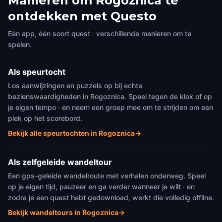
Manieren om Rogoznica te
Cliff Sea
Blue bay
ontdekken met Questo
Rogoznica
,
Croatia
Rogoznica
,
Croatia
Eén app, één soort quest · verschillende manieren om te
spelen.
Als speurtocht
Los aanwijzingen en puzzels op bij echte
bezienswaardigheden in Rogoznica. Speel tegen de klok of op
je eigen tempo · en neem een groep mee om te strijden om een
plek op het scorebord.
Bekijk alle speurtochten in Rogoznica
→
Als zelfgeleide wandeltour
Een gps-geleide wandelroute met verhalen onderweg. Speel
op je eigen tijd, pauzeer en ga verder wanneer je wilt · en
zodra je een quest hebt gedownload, werkt die volledig offline.
Bekijk wandeltours in Rogoznica
→