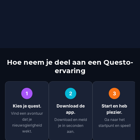
Hoe neem je deel aan een Questo-
ervaring
1
2
3
Kies je quest.
Download de
Start en heb
app.
plezier.
Vind een avontuur
dat je
Download en meld
Ga naar het
nieuwsgierigheid
je in seconden
startpunt en speel!
wekt.
aan.