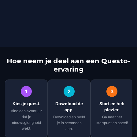
Hoe neem je deel aan een Questo-
ervaring
1
2
3
Kies je quest.
Download de
Start en heb
app.
plezier.
Vind een avontuur
dat je
Download en meld
Ga naar het
nieuwsgierigheid
je in seconden
startpunt en speel!
wekt.
aan.