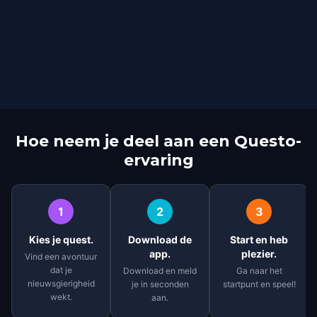
Hoe neem je deel aan een Questo-
ervaring
1
2
3
Kies je quest.
Download de
Start en heb
app.
plezier.
Vind een avontuur
dat je
Download en meld
Ga naar het
nieuwsgierigheid
je in seconden
startpunt en speel!
wekt.
aan.