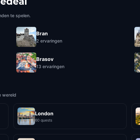
redeal
nden te spelen.
Bran
2
ervaringen
Brasov
13
ervaringen
e wereld
London
60 quests