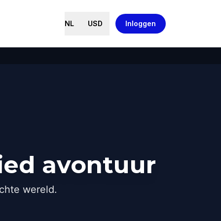
NL
USD
Inloggen
ied avontuur
chte wereld.