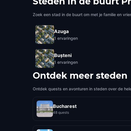
Steden in de buurt
P
Zoek een stad in de buurt om met je familie en vrie
Azuga
1
ervaringen
Bușteni
1
ervaringen
Ontdek meer steden
Ontdek quests en avonturen in steden over de hel
Bucharest
48 quests