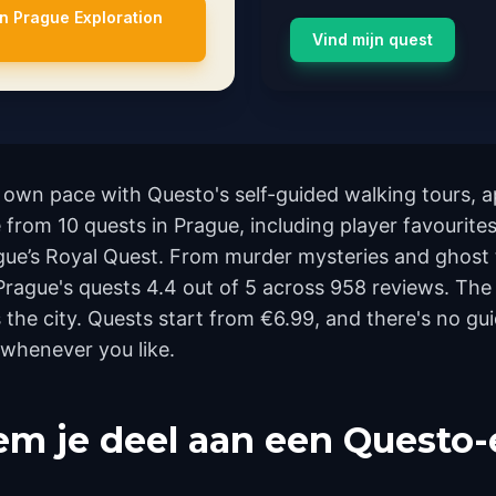
n Prague Exploration
Vind mijn quest
 own pace with Questo's self-guided walking tours, 
e from 10 quests in Prague, including player favourit
ue’s Royal Quest. From murder mysteries and ghost t
e Prague's quests 4.4 out of 5 across 958 reviews. Th
he city. Quests start from €6.99, and there's no gui
 whenever you like.
m je deel aan een Questo-