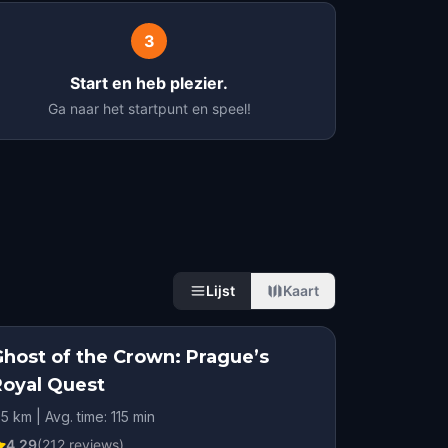
3
Start en heb plezier.
Ga naar het startpunt en speel!
Lijst
Kaart
Ghost of the Crown: Prague’s
Royal Quest
.5 km | Avg. time: 115 min
4.29
(
212
reviews)