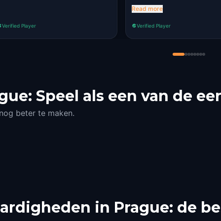
few chapters a bit so th
Read more
quest is not overlappin
Verified Player
Verified Player
the other Prague alche
quest!
gue: Speel als een van de ee
 nog beter te maken.
aardigheden in Prague: de b