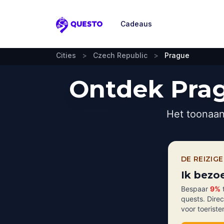
Cadeaus
Questo
Cities
>
Czech Republic
>
Prague
Ontdek Prag
Het toonaan
DE REIZIG
Ik bezo
Bespaar
9%
t
quests. Dire
voor toeriste