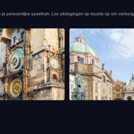
 persoonlijke speeltuin. Los uitdagingen op locatie op om verbor
e Astronomical Clock
Charles IV Statue
,
Czech Republic
Prague
,
Czech Republic