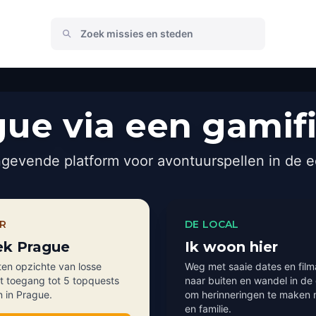
ue via een gamif
gevende platform voor avontuurspellen in de e
ER
DE LOCAL
ek Prague
Ik woon hier
en opzichte van losse
Weg met saaie dates en fil
ct toegang tot 5 topquests
naar buiten en wandel in de
n in Prague.
om herinneringen te maken 
en familie.