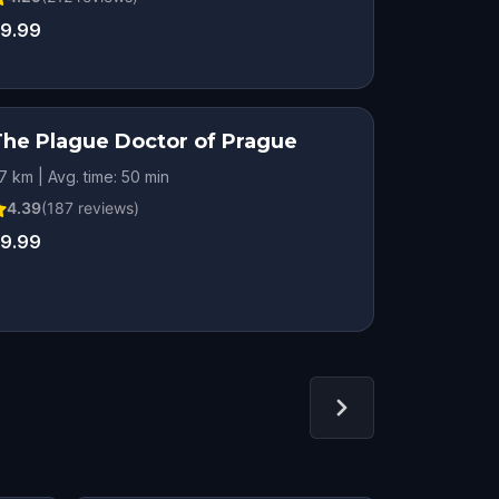
9.99
The Plague Doctor of Prague
.7 km | Avg. time: 50 min
4.39
(
187
reviews)
9.99