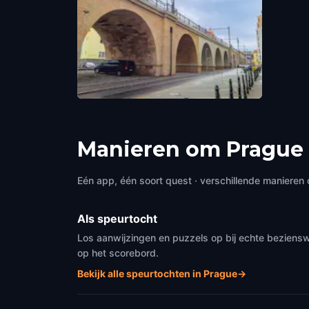
Negrelli viaduct
Prague
,
Czech Republic
Manieren om Prague 
Eén app, één soort quest · verschillende manieren 
Als speurtocht
Los aanwijzingen en puzzels op bij echte beziensw
op het scorebord.
Bekijk alle speurtochten in Prague
→