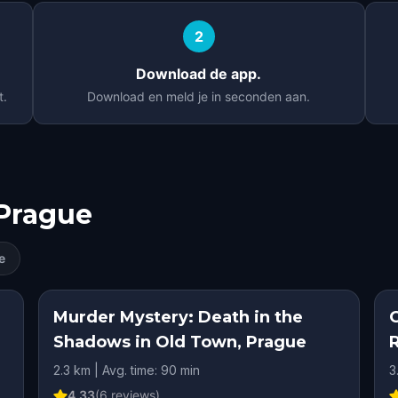
2
Download de app.
t.
Download en meld je in seconden aan.
Prague
e
Murder Mystery: Death in the
Shadows in Old Town, Prague
2.3 km | Avg. time: 90 min
3
4.33
(
6
reviews)