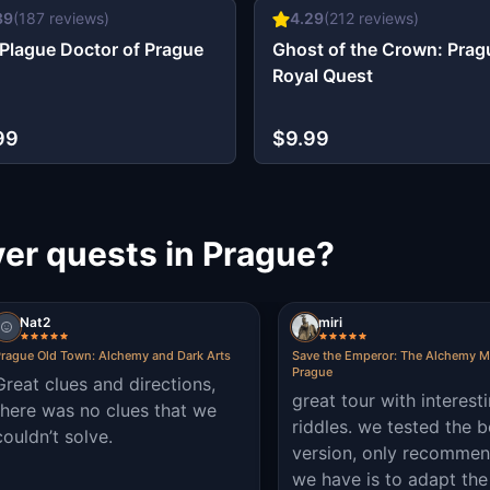
39
(
187
reviews)
4.29
(
212
reviews)
Plague Doctor of Prague
Ghost of the Crown: Prag
Royal Quest
99
$9.99
er quests in Prague?
Nat2
miri
rague Old Town: Alchemy and Dark Arts
Save the Emperor: The Alchemy M
Prague
Great clues and directions,
great tour with interest
there was no clues that we
riddles. we tested the b
couldn’t solve.
version, only recommen
we have is to adapt the 