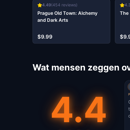
4.49
(
454
reviews)
4.
Prague Old Town: Alchemy
The 
and Dark Arts
$9.99
$9.
Wat mensen zeggen ov
4.4
P