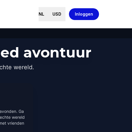
NL
USD
Inloggen
ied avontuur
chte wereld.
mavonden. Ga
 echte wereld
met vrienden