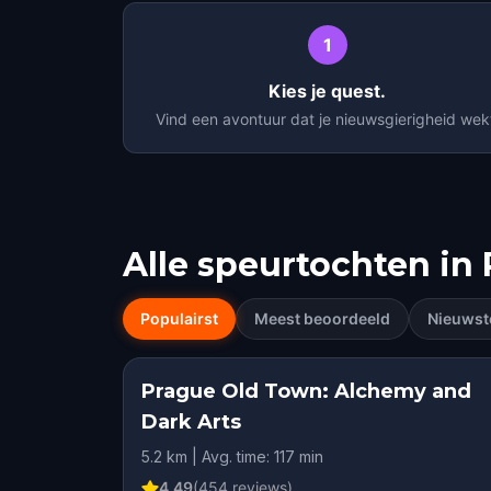
1
Kies je quest.
Vind een avontuur dat je nieuwsgierigheid wek
Alle speurtochten in
Populairst
Meest beoordeeld
Nieuwst
Prague Old Town: Alchemy and
Dark Arts
5.2 km | Avg. time: 117 min
4.49
(
454
reviews)