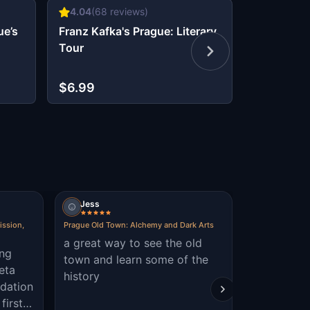
4.04
(
68
reviews)
5
(
7
revie
ue’s
Franz Kafka's Prague: Literary
Czech it 
Tour
Prague
$6.99
$6.99
Jess
Viktor Kr
ission,
Prague Old Town: Alchemy and Dark Arts
Czech it Out &
a great way to see the old
It was inter
ing
town and learn some of the
enjoyed th
eta
history
experience
dation
first