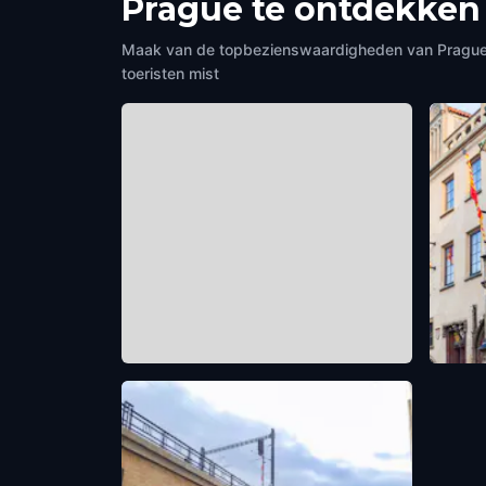
Prague te ontdekken
Maak van de topbezienswaardigheden van Prague je
toeristen mist
Old Town Square
Pragu
Prague
,
Czech Republic
Prague