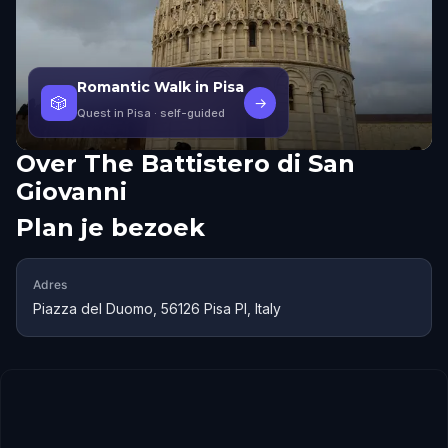
Romantic Walk in Pisa
🎲
→
Quest in Pisa
· self-guided
Over
The Battistero di San
Giovanni
Plan je bezoek
Adres
Piazza del Duomo, 56126 Pisa PI, Italy