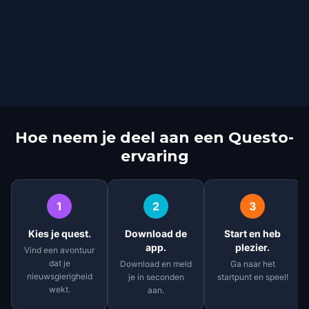
Hoe neem je deel aan een Questo-
ervaring
1
2
3
Kies je quest.
Download de
Start en heb
app.
plezier.
Vind een avontuur
dat je
Download en meld
Ga naar het
nieuwsgierigheid
je in seconden
startpunt en speel!
wekt.
aan.