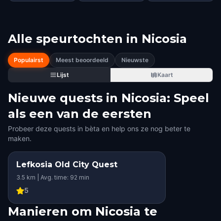
Alle speurtochten in
Nicosia
Populairst
Meest beoordeeld
Nieuwste
Lijst
Kaart
Nieuwe quests in Nicosia: Speel
als een van de eersten
Probeer deze quests in bèta en help ons ze nog beter te
maken.
Lefkosia Old City Quest
3.5 km | Avg. time: 92 min
5
Manieren om Nicosia te