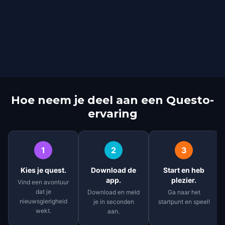
Hoe neem je deel aan een Questo-
ervaring
1
2
3
Kies je quest.
Download de
Start en heb
app.
plezier.
Vind een avontuur
dat je
Download en meld
Ga naar het
nieuwsgierigheid
je in seconden
startpunt en speel!
wekt.
aan.