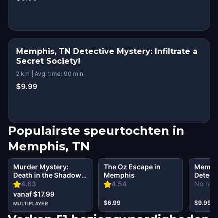
Memphis, TN Detective Mystery: Infiltrate a
Secret Society!
2 km | Avg. time: 90 min
$9.99
Populairste speurtochten in
Memphis, TN
Murder Mystery:
The Oz Escape in
Memph
Death in the Shadows
Memphis
Detect
in Memphis, TN
Infiltra
4.63
4.54
No rati
Society
vanaf $17.99
$6.99
$9.99
MULTIPLAYER