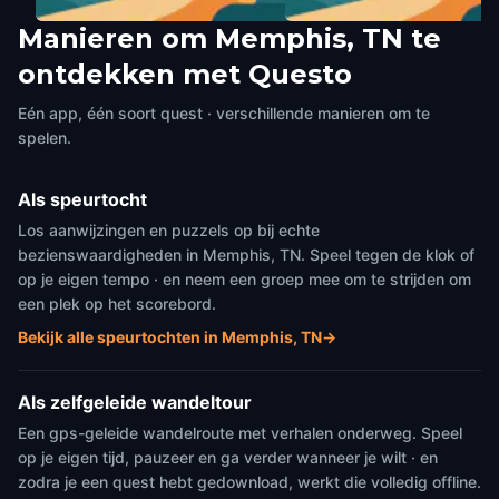
Manieren om Memphis, TN te
The Cotton Museum at the
Belz Museum of Asian and
ontdekken met Questo
Memphis Cotton Exchange
Judaic Art
Memphis, TN
,
United States of
Memphis, TN
,
United States of
America
America
Eén app, één soort quest · verschillende manieren om te
spelen.
Als speurtocht
Los aanwijzingen en puzzels op bij echte
bezienswaardigheden in Memphis, TN. Speel tegen de klok of
op je eigen tempo · en neem een groep mee om te strijden om
een plek op het scorebord.
Bekijk alle speurtochten in Memphis, TN
→
Als zelfgeleide wandeltour
Een gps-geleide wandelroute met verhalen onderweg. Speel
op je eigen tijd, pauzeer en ga verder wanneer je wilt · en
zodra je een quest hebt gedownload, werkt die volledig offline.