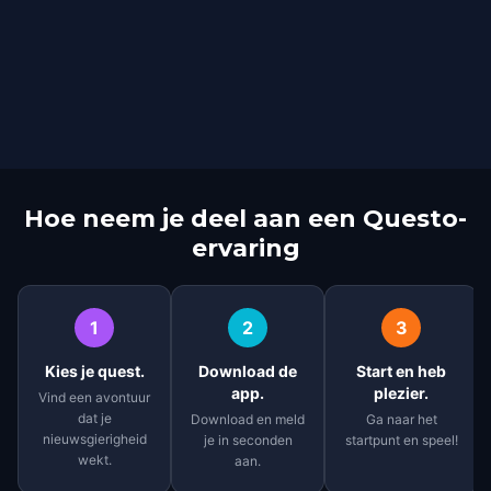
Hoe neem je deel aan een Questo-
ervaring
1
2
3
Kies je quest.
Download de
Start en heb
app.
plezier.
Vind een avontuur
dat je
Download en meld
Ga naar het
nieuwsgierigheid
je in seconden
startpunt en speel!
wekt.
aan.