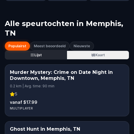
Alle speurtochten in
Memphis,
TN
Populairst
Meest beoordeeld
Nieuwste
Lijst
Kaart
Murder Mystery: Crime on Date Night in
Downtown, Memphis, TN
0.2 km | Avg. time: 90 min
5
vanaf $17.99
MULTIPLAYER
Ghost Hunt in Memphis, TN