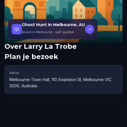
Ghost Hunt in Melbourne, AU
🎲
→
Quest in Melbourne
· self-guided
Over
Larry La Trobe
Plan je bezoek
Adres
Melbourne Town Hall, 110 Swanston St, Melbourne VIC
3000, Australia