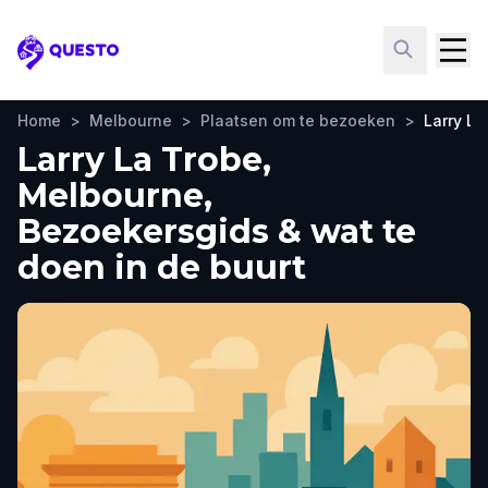
Questo
Home
>
Melbourne
>
Plaatsen om te bezoeken
>
Larry La
Larry La Trobe,
Melbourne,
Bezoekersgids & wat te
doen in de buurt