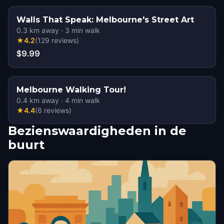
Walls That Speak: Melbourne's Street Art
0.3
km away
·
3
min walk
★
4.2
(
129
reviews
)
$9.99
Melbourne Walking Tour!
0.4
km away
·
4
min walk
★
4.4
(
8
reviews
)
Bezienswaardigheden in de
buurt