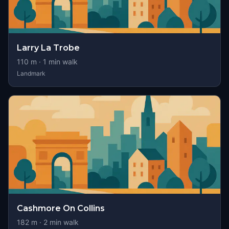
Larry La Trobe
110
m ·
1
min walk
Landmark
Cashmore On Collins
182
m ·
2
min walk