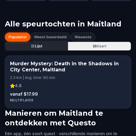
Alle speurtochten in
Maitland
Populairst
Meest beoordeeld
Nieuwste
Lijst
Kaart
Murder Mystery: Death in the Shadows in
City Center, Maitland
2.3 km | Avg. time: 90 min
4.8
vanaf $17.99
MULTIPLAYER
Manieren om Maitland te
ontdekken met Questo
Eén app, één soort quest · verschillende manieren om te