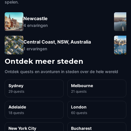
spelen.
Newcastle
4
ervaringen
Central Coast, NSW, Australia
1
ervaringen
Ontdek meer steden
Ontdek quests en avonturen in steden over de hele wereld
Sydney
Melbourne
29 quests
21 quests
Adelaide
London
18 quests
60 quests
New York City
Bucharest