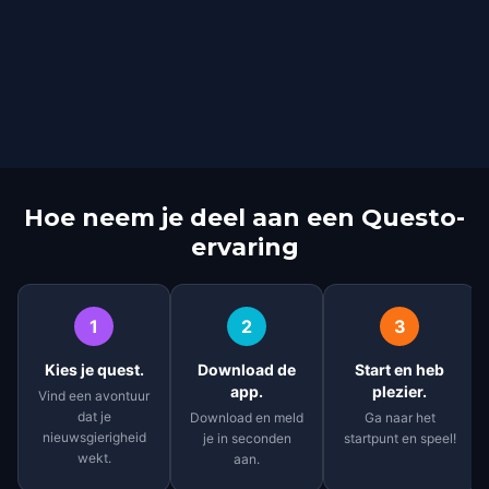
Hoe neem je deel aan een Questo-
ervaring
1
2
3
Kies je quest.
Download de
Start en heb
app.
plezier.
Vind een avontuur
dat je
Download en meld
Ga naar het
nieuwsgierigheid
je in seconden
startpunt en speel!
wekt.
aan.