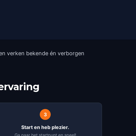
p en verken bekende én verborgen
ervaring
3
Start en heb plezier.
Ga naar het startpunt en speel!