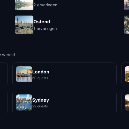
2
ervaringen
Ostend
1
ervaringen
e wereld
London
60 quests
Sydney
29 quests