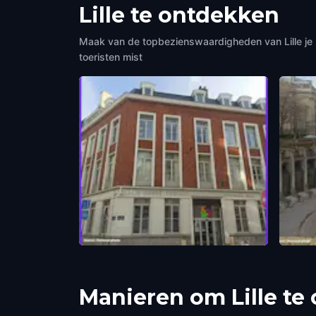
Lille te ontdekken
Maak van de topbezienswaardigheden van Lille je 
toeristen mist
Appartement d'Eugène Jacquet
Palai
Lille
,
France
Lille
,
F
Manieren om Lille t