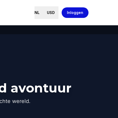
NL
USD
Inloggen
ed avontuur
chte wereld.