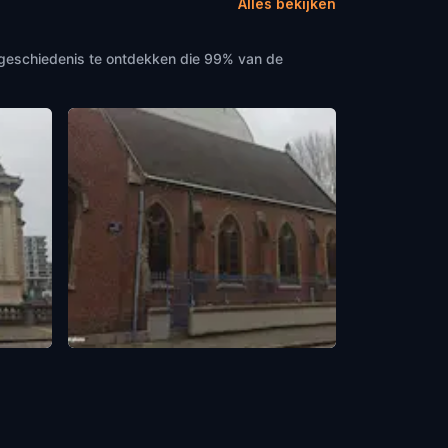
Alles bekijken
n geschiedenis te ontdekken die 99% van de
Christ Church
Lille
,
France