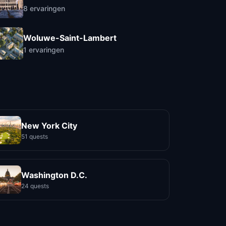
8
ervaringen
Woluwe-Saint-Lambert
1
ervaringen
New York City
51 quests
Washington D.C.
24 quests