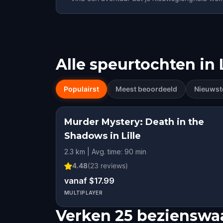
Alle speurtochten in
Populairst
Meest beoordeeld
Nieuwst
Murder Mystery: Death in the
Shadows in Lille
2.3 km | Avg. time: 90 min
4.48
(
23
reviews)
vanaf $17.99
MULTIPLAYER
Verken 25 bezienswaa