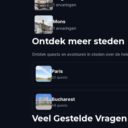
1
ervaringen
Mons
1
ervaringen
Ontdek meer steden
Ontdek quests en avonturen in steden over de hel
Paris
20 quests
Bucharest
48 quests
Veel Gestelde Vragen