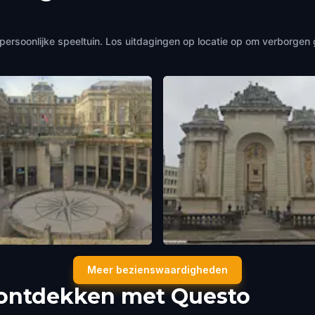
persoonlijke speeltuin. Los uitdagingen op locatie op om verborge
s des Beaux-Arts
Porte de Paris
Meer bezienswaardigheden
rance
Lille
,
France
e ontdekken met Questo