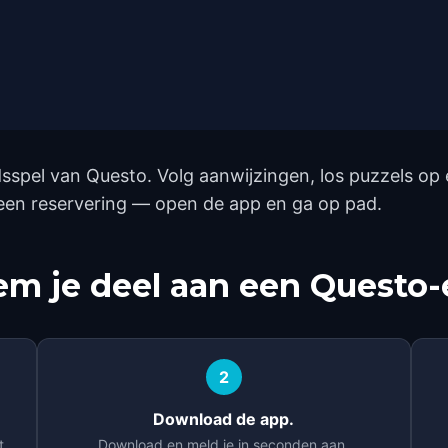
dsspel van Questo. Volg aanwijzingen, los puzzels o
geen reservering — open de app en ga op pad.
m je deel aan een Questo-
2
Download de app.
t.
Download en meld je in seconden aan.