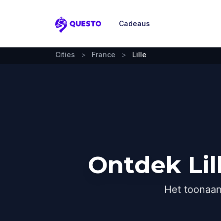
Cadeaus
Questo
Cities
>
France
>
Lille
Ontdek Lil
Het toonaan