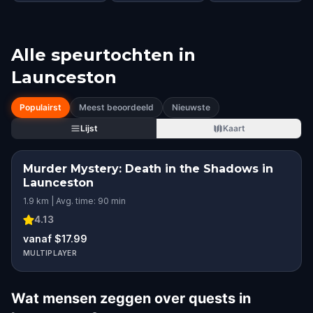
Alle speurtochten in
Launceston
Populairst
Meest beoordeeld
Nieuwste
Lijst
Kaart
Murder Mystery: Death in the Shadows in
Launceston
1.9 km | Avg. time: 90 min
4.13
vanaf $17.99
MULTIPLAYER
Wat mensen zeggen over quests in