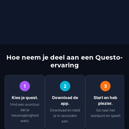
Hoe neem je deel aan een Questo-
ervaring
1
2
3
Kies je quest.
Download de
Start en heb
app.
plezier.
Vind een avontuur
dat je
Download en meld
Ga naar het
nieuwsgierigheid
je in seconden
startpunt en speel!
wekt.
aan.