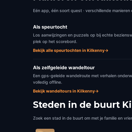
St. Canice's Round Tower
Kytele
Kilkenny
,
Ireland
Kilken
Eén app, één soort quest · verschillende manieren 
Als speurtocht
Los aanwijzingen en puzzels op bij echte beziensw
plek op het scorebord.
Bekijk alle speurtochten in Kilkenny
→
Als zelfgeleide wandeltour
Een gps-geleide wandelroute met verhalen onderweg
volledig offline.
Bekijk wandeltours in Kilkenny
→
Steden in de buurt
K
Zoek een stad in de buurt om met je familie en vrie