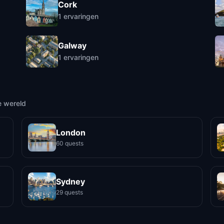
Cork
1
ervaringen
Galway
1
ervaringen
e wereld
London
60 quests
Sydney
29 quests