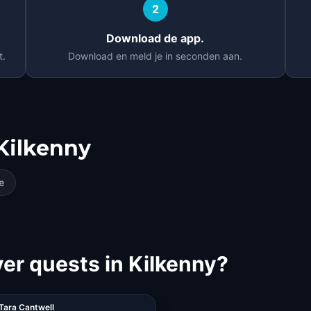
2
Download de app.
t.
Download en meld je in seconden aan.
Kilkenny
e
r quests in Kilkenny?
Tara Cantwell