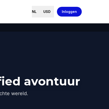
NL
USD
Inloggen
fied avontuur
chte wereld.