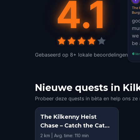
4.1
The 
Burg
goo
mus
we 
be 
Gebaseerd op 8+ lokale beoordelingen
Ver
Nieuwe quests in Kilk
Probeer deze quests in bèta en help ons ze
The Kilkenny Heist
Chase – Catch the Cat
Burglar
2 km | Avg. time: 110 min