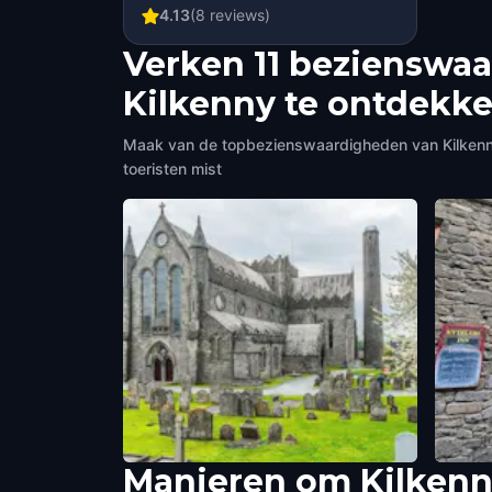
4.13
(
8
reviews)
Verken 11 bezienswaa
Kilkenny te ontdekk
Maak van de topbezienswaardigheden van Kilkenny 
toeristen mist
Manieren om Kilkenn