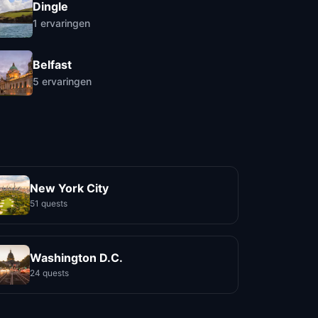
Dingle
1
ervaringen
Belfast
5
ervaringen
New York City
51 quests
Washington D.C.
24 quests