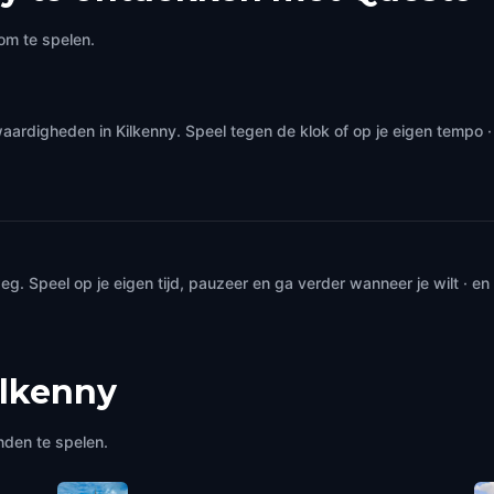
r's Inn
St. Mary's Cathedral
ny
,
Ireland
Kilkenny
,
Ireland
om te spelen.
aardigheden in Kilkenny. Speel tegen de klok of op je eigen tempo
. Speel op je eigen tijd, pauzeer en ga verder wanneer je wilt · e
ilkenny
nden te spelen.