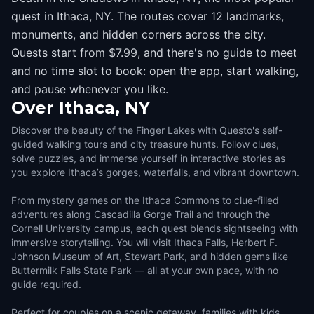
quest in Ithaca, NY. The routes cover 12 landmarks,
monuments, and hidden corners across the city.
Quests start from $7.99, and there's no guide to meet
and no time slot to book: open the app, start walking,
and pause whenever you like.
Over
Ithaca, NY
Discover the beauty of the Finger Lakes with Questo's self-
guided walking tours and city treasure hunts. Follow clues,
solve puzzles, and immerse yourself in interactive stories as
you explore Ithaca’s gorges, waterfalls, and vibrant downtown.
From mystery games on the Ithaca Commons to clue-filled
adventures along Cascadilla Gorge Trail and through the
Cornell University campus, each quest blends sightseeing with
immersive storytelling. You will visit Ithaca Falls, Herbert F.
Johnson Museum of Art, Stewart Park, and hidden gems like
Buttermilk Falls State Park — all at your own pace, with no
guide required.
Perfect for couples on a scenic getaway, families with kids,