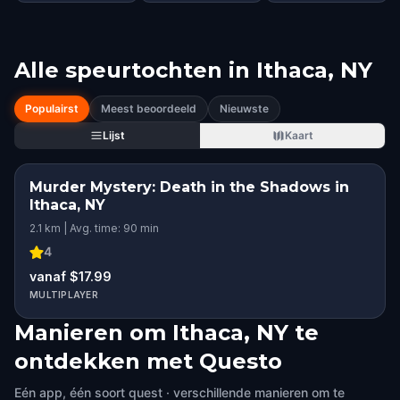
Alle speurtochten in
Ithaca, NY
Populairst
Meest beoordeeld
Nieuwste
Lijst
Kaart
Murder Mystery: Death in the Shadows in
Ithaca, NY
2.1 km | Avg. time: 90 min
4
vanaf $17.99
MULTIPLAYER
Manieren om Ithaca, NY te
ontdekken met Questo
Eén app, één soort quest · verschillende manieren om te