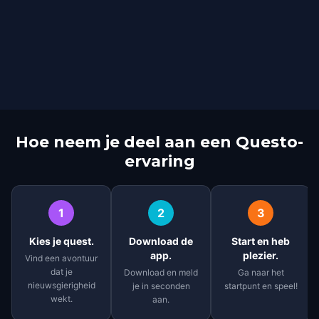
Hoe neem je deel aan een Questo-
ervaring
1
2
3
Kies je quest.
Download de
Start en heb
app.
plezier.
Vind een avontuur
dat je
Download en meld
Ga naar het
nieuwsgierigheid
je in seconden
startpunt en speel!
wekt.
aan.