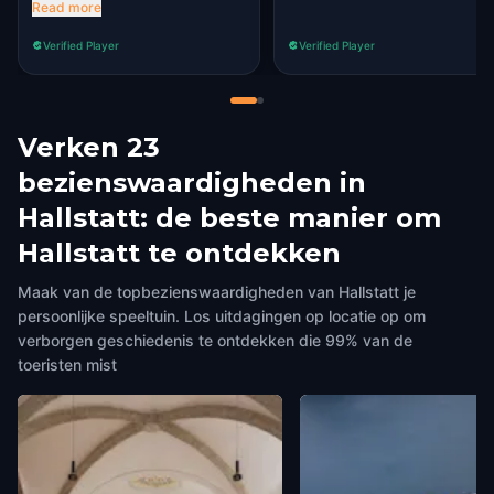
empfehlen, wenn man nicht
Read more
nur einen Spaziergang
Verified Player
Verified Player
machen möchte, sondern
auch in eine mystische und
märchenhafte Geschichte mit
einer interessanten Wendung
Verken 23
eintauchen möchte. Auch die
interessanten Fakten zu
bezienswaardigheden in
Hallstatt sind interessant und
Hallstatt: de beste manier om
auf jeden Fall lesenswert!
Hallstatt te ontdekken
Maak van de topbezienswaardigheden van Hallstatt je
persoonlijke speeltuin. Los uitdagingen op locatie op om
verborgen geschiedenis te ontdekken die 99% van de
toeristen mist