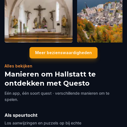
Kalvarienbergkirche
Skywalk
Meer bezienswaardigheden
Hallstatt
,
Austria
Hallstatt
,
Austria
Alles bekijken
Manieren om Hallstatt te
ontdekken met Questo
Eén app, één soort quest · verschillende manieren om te
spelen.
Als speurtocht
Los aanwijzingen en puzzels op bij echte