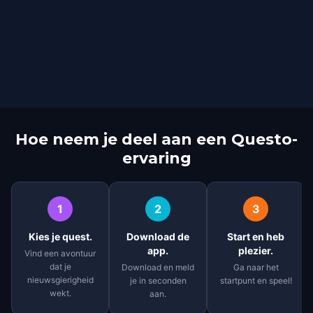
Hoe neem je deel aan een Questo-
ervaring
1
2
3
Kies je quest.
Download de
Start en heb
app.
plezier.
Vind een avontuur
dat je
Download en meld
Ga naar het
nieuwsgierigheid
je in seconden
startpunt en speel!
wekt.
aan.