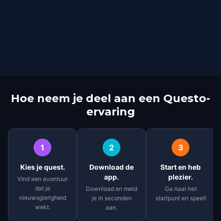
Hoe neem je deel aan een Questo-
ervaring
1
2
3
Kies je quest.
Download de
Start en heb
app.
plezier.
Vind een avontuur
dat je
Download en meld
Ga naar het
nieuwsgierigheid
je in seconden
startpunt en speel!
wekt.
aan.