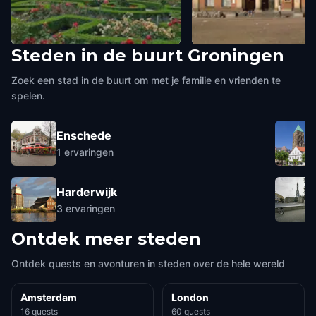
Steden in de buurt
Groningen
Prinsentuin
De Korenbeurs
Groningen
,
Netherlands
Groningen
,
Netherlands
Zoek een stad in de buurt om met je familie en vrienden te
spelen.
Enschede
1
ervaringen
Harderwijk
3
ervaringen
Ontdek meer steden
Ontdek quests en avonturen in steden over de hele wereld
Amsterdam
London
16 quests
60 quests