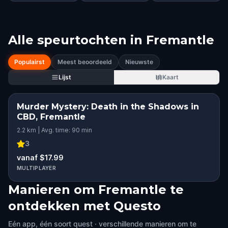
Alle speurtochten in
Fremantle
Populairst
Meest beoordeeld
Nieuwste
Lijst
Kaart
Murder Mystery: Death in the Shadows in
CBD, Fremantle
2.2 km | Avg. time: 90 min
3
vanaf $17.99
MULTIPLAYER
Manieren om Fremantle te
ontdekken met Questo
Eén app, één soort quest · verschillende manieren om te