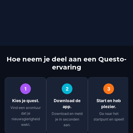
Hoe neem je deel aan een Questo-
ervaring
1
2
3
Kies je quest.
Download de
Start en heb
app.
plezier.
Vind een avontuur
dat je
Download en meld
Ga naar het
nieuwsgierigheid
je in seconden
startpunt en speel!
wekt.
aan.