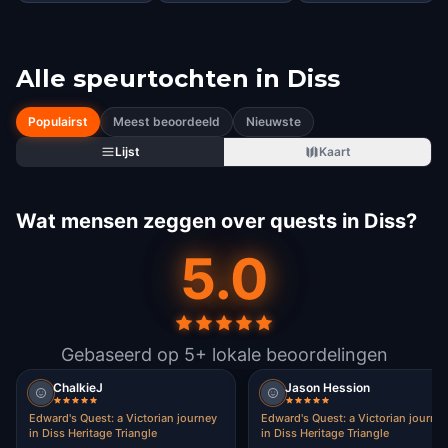
Alle speurtochten in
Diss
Populairst
Meest beoordeeld
Nieuwste
Lijst
Kaart
Wat mensen zeggen over quests in Diss?
5.0
Gebaseerd op 5+ lokale beoordelingen
ChalkieJ
Jason Hession
Edward's Quest: a Victorian journey
Edward's Quest: a Victorian journe
in Diss Heritage Triangle
in Diss Heritage Triangle